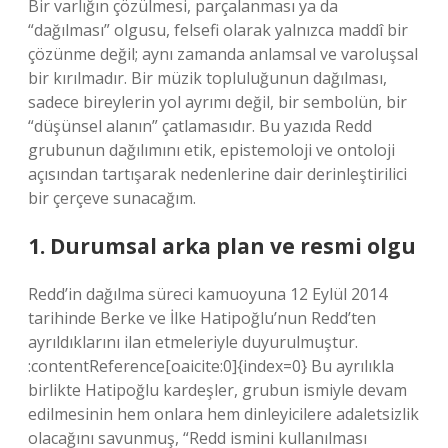
Bir varlığın çözülmesi, parçalanması ya da
“dağılması” olgusu, felsefi olarak yalnızca maddî bir
çözünme değil; aynı zamanda anlamsal ve varoluşsal
bir kırılmadır. Bir müzik topluluğunun dağılması,
sadece bireylerin yol ayrımı değil, bir sembolün, bir
“düşünsel alanın” çatlamasıdır. Bu yazıda Redd
grubunun dağılımını etik, epistemoloji ve ontoloji
açısından tartışarak nedenlerine dair derinleştirilici
bir çerçeve sunacağım.
1. Durumsal arka plan ve resmi olgu
Redd’in dağılma süreci kamuoyuna 12 Eylül 2014
tarihinde Berke ve İlke Hatipoğlu’nun Redd’ten
ayrıldıklarını ilan etmeleriyle duyurulmuştur.
:contentReference[oaicite:0]{index=0} Bu ayrılıkla
birlikte Hatipoğlu kardeşler, grubun ismiyle devam
edilmesinin hem onlara hem dinleyicilere adaletsizlik
olacağını savunmuş, “Redd ismini kullanılması