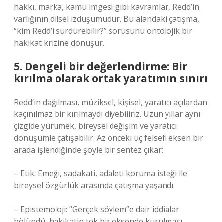
hakkı, marka, kamu imgesi gibi kavramlar, Redd’in
varlığının dilsel izdüşümüdür. Bu alandaki çatışma,
“kim Redd’i sürdürebilir?” sorusunu ontolojik bir
hakikat krizine dönüşür.
5. Dengeli bir değerlendirme: Bir
kırılma olarak ortak yaratımın sınırı
Redd’in dağılması, müziksel, kişisel, yaratıcı açılardan
kaçınılmaz bir kırılmaydı diyebiliriz. Uzun yıllar aynı
çizgide yürümek, bireysel değişim ve yaratıcı
dönüşümle çatışabilir. Az önceki üç felsefi eksen bir
arada işlendiğinde şöyle bir sentez çıkar:
– Etik: Emeği, sadakati, adaleti koruma isteği ile
bireysel özgürlük arasında çatışma yaşandı.
– Epistemoloji: “Gerçek söylem”e dair iddialar
bölündü, hakikatin tek bir eksende kurulması