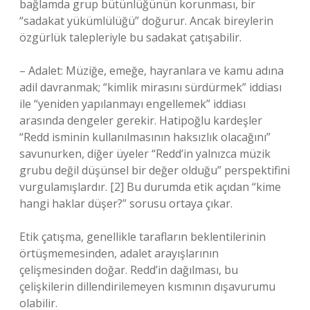
bağlamda grup bütünlüğünün korunması, bir
“sadakat yükümlülüğü” doğurur. Ancak bireylerin
özgürlük talepleriyle bu sadakat çatışabilir.
– Adalet: Müziğe, emeğe, hayranlara ve kamu adına
adil davranmak; “kimlik mirasını sürdürmek” iddiası
ile “yeniden yapılanmayı engellemek” iddiası
arasında dengeler gerekir. Hatipoğlu kardeşler
“Redd isminin kullanılmasının haksızlık olacağını”
savunurken, diğer üyeler “Redd’in yalnızca müzik
grubu değil düşünsel bir değer olduğu” perspektifini
vurgulamışlardır. [2] Bu durumda etik açıdan “kime
hangi haklar düşer?” sorusu ortaya çıkar.
Etik çatışma, genellikle tarafların beklentilerinin
örtüşmemesinden, adalet arayışlarının
çelişmesinden doğar. Redd’in dağılması, bu
çelişkilerin dillendirilemeyen kısmının dışavurumu
olabilir.