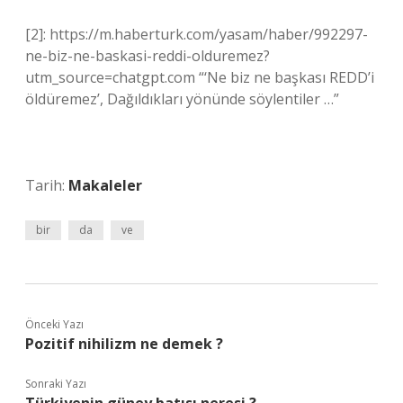
[2]: https://m.haberturk.com/yasam/haber/992297-
ne-biz-ne-baskasi-reddi-olduremez?
utm_source=chatgpt.com “‘Ne biz ne başkası REDD’i
öldüremez’, Dağıldıkları yönünde söylentiler …”
Tarih:
Makaleler
bir
da
ve
Önceki Yazı
Pozitif nihilizm ne demek ?
Sonraki Yazı