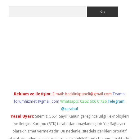
Arama
 giriş adresi
betexper.xyz
Reklam ve İletişim:
E-mail:
backlinkpaneli@gmail.com
Teams:
forumhizmeti@gmail.com
Whatsapp: 0262 606 0 726
Telegram:
@karabul
Yasal Uyarı:
Sitemiz, 5651 Sayılı Kanun gereğince Bilgi Teknolojileri
ve İletişim Kurumu (BTK) tarafından onaylanmış bir Yer Sağlayıcı
olarak hizmet vermektedir. Bu nedenle, sitedeki içerikleri proaktif
olarak denetleme veya araştırma yükümlülüğümüz bulunmamaktadır.