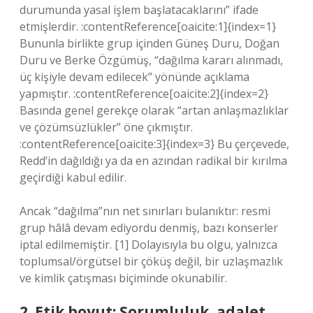
durumunda yasal işlem başlatacaklarını” ifade
etmişlerdir. :contentReference[oaicite:1]{index=1}
Bununla birlikte grup içinden Güneş Duru, Doğan
Duru ve Berke Özgümüş, “dağılma kararı alınmadı,
üç kişiyle devam edilecek” yönünde açıklama
yapmıştır. :contentReference[oaicite:2]{index=2}
Basında genel gerekçe olarak “artan anlaşmazlıklar
ve çözümsüzlükler” öne çıkmıştır.
:contentReference[oaicite:3]{index=3} Bu çerçevede,
Redd’in dağıldığı ya da en azından radikal bir kırılma
geçirdiği kabul edilir.
Ancak “dağılma”nın net sınırları bulanıktır: resmi
grup hâlâ devam ediyordu denmiş, bazı konserler
iptal edilmemiştir. [1] Dolayısıyla bu olgu, yalnızca
toplumsal/örgütsel bir çöküş değil, bir uzlaşmazlık
ve kimlik çatışması biçiminde okunabilir.
2. Etik boyut: Sorumluluk, adalet,