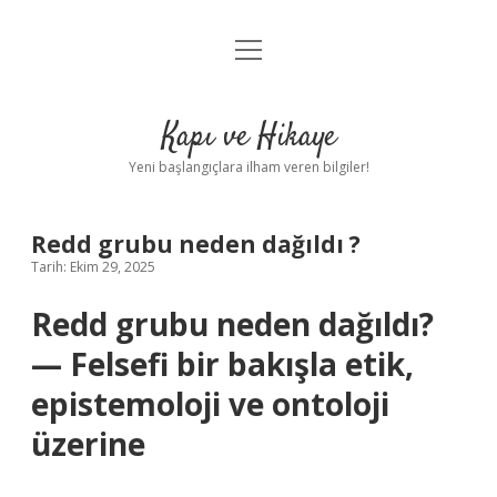
menüyü
Anasayfa
aç
Gizlilik Politikası
Kapı ve Hikaye
Yasal Uyarı
Yeni başlangıçlara ilham veren bilgiler!
Hakkımızda
Redd grubu neden dağıldı ?
Tarih: Ekim 29, 2025
Redd grubu neden dağıldı?
— Felsefi bir bakışla etik,
epistemoloji ve ontoloji
üzerine