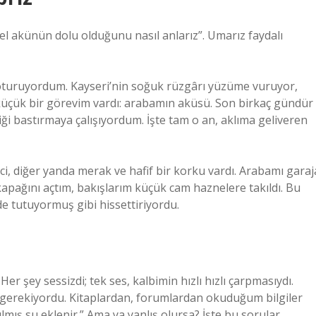
l akünün dolu olduğunu nasıl anlarız”. Umarız faydalı
turuyordum. Kayseri’nin soğuk rüzgârı yüzüme vuruyor,
 küçük bir görevim vardı: arabamın aküsü. Son birkaç gündür
iği bastırmaya çalışıyordum. İşte tam o an, aklıma geliveren
nci, diğer yanda merak ve hafif bir korku vardı. Arabamı garaj
kapağını açtım, bakışlarım küçük cam haznelere takıldı. Bu
e tutuyormuş gibi hissettiriyordu.
er şey sessizdi; tek ses, kalbimin hızlı hızlı çarpmasıydı.
m gerekiyordu. Kitaplardan, forumlardan okuduğum bilgiler
ış su eklenir.” Ama ya yanlış olursa? İşte bu sorular,