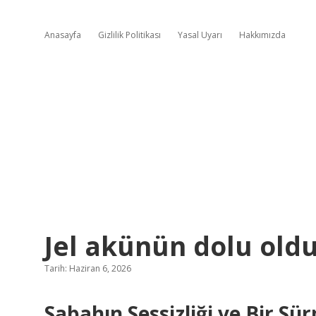
Anasayfa
Gizlilik Politikası
Yasal Uyarı
Hakkımızda
Jel akünün dolu oldu
Tarih: Haziran 6, 2026
Sabahın Sessizliği ve Bir Sür