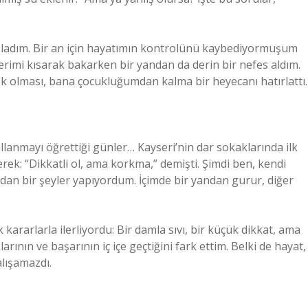
aşladım. Bir an için hayatımın kontrolünü kaybediyormuşum
lerimi kısarak bakarken bir yandan da derin bir nefes aldım.
k olması, bana çocukluğumdan kalma bir heyecanı hatırlattı.
llanmayı öğrettiği günler… Kayseri’nin dar sokaklarında ilk
k: “Dikkatli ol, ama korkma,” demişti. Şimdi ben, kendi
dan bir şeyler yapıyordum. İçimde bir yandan gurur, diğer
kararlarla ilerliyordu: Bir damla sıvı, bir küçük dikkat, ama
larının ve başarının iç içe geçtiğini fark ettim. Belki de hayat,
alışamazdı.