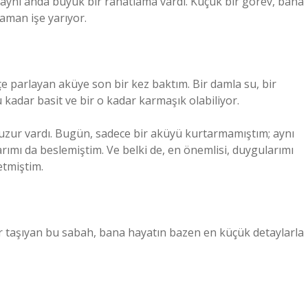
 aynı anda büyük bir rahatlama vardı. Küçük bir görev, bana
zaman işe yarıyor.
e parlayan aküye son bir kez baktım. Bir damla su, bir
 kadar basit ve bir o kadar karmaşık olabiliyor.
 huzur vardı. Bugün, sadece bir aküyü kurtarmamıştım; aynı
mı da beslemiştim. Ve belki de, en önemlisi, duygularımı
etmiştim.
er taşıyan bu sabah, bana hayatın bazen en küçük detaylarla