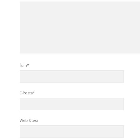
İsim*
E-Posta*
Web Sitesi