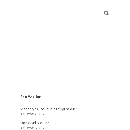
Sidebar
Son Yazılar
elexbet yeni giriş adresi
betexper.xyz
Manda yoğurdunun özelliği nedir ?
Ağustos 7, 2026
Döngüsel soru nedir ?
Ağustos 6, 2026