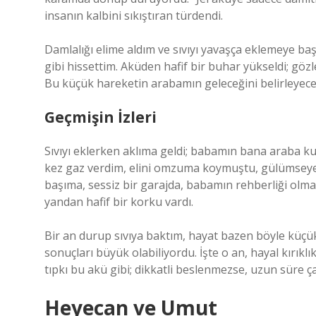
insanın kalbini sıkıştıran türdendi.
Damlalığı elime aldım ve sıvıyı yavaşça eklemeye b
gibi hissettim. Aküden hafif bir buhar yükseldi; göz
Bu küçük hareketin arabamın geleceğini belirleyece
Geçmişin İzleri
Sıvıyı eklerken aklıma geldi; babamın bana araba ku
kez gaz verdim, elini omzuma koymuştu, gülümseyere
başıma, sessiz bir garajda, babamın rehberliği olma
yandan hafif bir korku vardı.
Bir an durup sıvıya baktım, hayat bazen böyle küçük 
sonuçları büyük olabiliyordu. İşte o an, hayal kırıklık
tıpkı bu akü gibi; dikkatli beslenmezse, uzun süre ç
Heyecan ve Umut