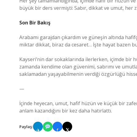
Her şey tamamlandığında, içimde hafif bir hüzün ve
büyük bir ders vermişti: Sabır, dikkat ve umut, her 
Son Bir Bakış
Arabamı garajdan çıkardım ve güneşin altında hafifç
miktar dikkat, biraz da cesaret… İşte hayat bazen bu
Kayseri’nin dar sokaklarında ilerlerken, içimde bir
zamanda kendime olan güvenimi, sabrımı ve umutları
saklamadan yaşayabilmenin verdiği özgürlüğü hiss
—
İçinde heyecan, umut, hafif hüzün ve küçük bir zaf
anlam kazandığını bir kez daha hatırlattı.
Paylaş:
✈
f
𝕏