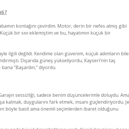
li ?
amın kontağını çevirdim. Motor, derin bir nefes almış gibi
r. Küçük bir sıvı eklemiştim ve bu, hayatımın küçük bir
le ilgili değildi. Kendime olan güvenim, küçük adımların bile
dırmıştı. Dışarıda güneş yükseliyordu, Kayseri’nin taş
de bana “Başardın,” diyordu.
 Garajın sessizliği, sadece benim düşüncelerimle doluydu. Am
başa kalmak, duygularını fark etmek, insanı güçlendiriyordu. Je
zen böyle basit ama önemli seçimlerden ibaret olduğunu