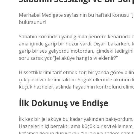
Merhaba! Medigate sayfasının bu haftaki konusu “Je
bulursunuz!
Sabahın köründe uyandığımda pencere kenarında o
ama içimde garip bir huzur vardı. Dışarı bakarken,
garip bir ses geliyordu motordan, içimdeki tedirginl
soru sarsıcıydı: “Jel aküye hangi sıvı eklenir?”
Hissettiklerimi tarif etmek zor; bir yanda görev bili
çekip eldivenlerimi taktım. Soğuk ellerimle akünün 
küçük hazneler, aslında hayatımın kontrolünü elimd
İlk Dokunuş ve Endişe
İlk kez bir jel aküye bu kadar yakından bakıyordum. H
Haznelerin içi berraktı, ama küçük bir sıvı ekleme
kafamda dönüp duruyordu. “Jel aküye sadece damıtılm