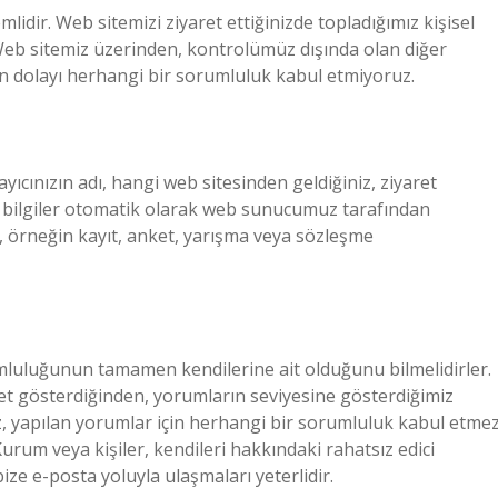
nemlidir. Web sitemizi ziyaret ettiğinizde topladığımız kişisel
 Web sitemiz üzerinden, kontrolümüz dışında olan diğer
ikten dolayı herhangi bir sorumluluk kabul etmiyoruz.
ayıcınızın adı, hangi web sitesinden geldiğiniz, ziyaret
gibi bilgiler otomatik olarak web sunucumuz tarafından
ile, örneğin kayıt, anket, yarışma veya sözleşme
umluluğunun tamamen kendilerine ait olduğunu bilmelidirler.
yet gösterdiğinden, yorumların seviyesine gösterdiğimiz
iz, yapılan yorumlar için herhangi bir sorumluluk kabul etmez
urum veya kişiler, kendileri hakkındaki rahatsız edici
bize e-posta yoluyla ulaşmaları yeterlidir.