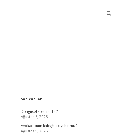
Sidebar
Son Yazılar
elexbet yeni giriş adresi
betexper.xyz
Döngüsel soru nedir ?
Ağustos 6, 2026
Avokadonun kabuğu soyulur mu ?
Ağustos 5, 2026