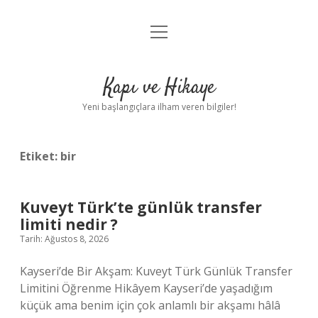
menüyü
Anasayfa
aç
Gizlilik Politikası
Kapı ve Hikaye
Yasal Uyarı
Yeni başlangıçlara ilham veren bilgiler!
Hakkımızda
Etiket:
bir
Kuveyt Türk’te günlük transfer
limiti nedir ?
Tarih: Ağustos 8, 2026
Kayseri’de Bir Akşam: Kuveyt Türk Günlük Transfer
Limitini Öğrenme Hikâyem Kayseri’de yaşadığım
küçük ama benim için çok anlamlı bir akşamı hâlâ