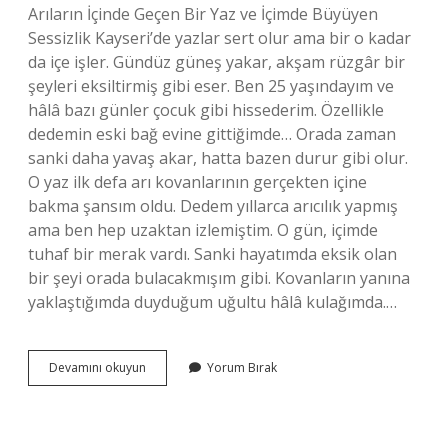
Arıların İçinde Geçen Bir Yaz ve İçimde Büyüyen
Sessizlik Kayseri’de yazlar sert olur ama bir o kadar
da içe işler. Gündüz güneş yakar, akşam rüzgâr bir
şeyleri eksiltirmiş gibi eser. Ben 25 yaşındayım ve
hâlâ bazı günler çocuk gibi hissederim. Özellikle
dedemin eski bağ evine gittiğimde… Orada zaman
sanki daha yavaş akar, hatta bazen durur gibi olur.
O yaz ilk defa arı kovanlarının gerçekten içine
bakma şansım oldu. Dedem yıllarca arıcılık yapmış
ama ben hep uzaktan izlemiştim. O gün, içimde
tuhaf bir merak vardı. Sanki hayatımda eksik olan
bir şeyi orada bulacakmışım gibi. Kovanların yanına
yaklaştığımda duyduğum uğultu hâlâ kulağımda.…
Kapalı
Devamını okuyun
Yorum Bırak
yavru
arı
kaç
günde