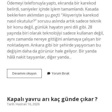
Ödemeyi telefonuyla yaptı, ekranda bir karekod
belirdi, saniyeler içinde işlem tamamlandı. Kasada
beklerken aklımdan şu geçti: “Alışverişte karekod
nasıl okutulur?” sorusu aslında artık sadece teknik
bir konu değil, günlük hayatın yeni dili gibi. 28
yaşında biri olarak teknolojiyi sadece kullanan değil,
aynı zamanda nereye gittiğini anlamaya çalışan bir
noktadayım. Ankara gibi bir şehirde yaşıyorsan bu
değişim daha da görünür hale geliyor. Bir yanda
hâlâ nakit taşıyanlar, diğer yanda…
iPhone’da
Devamını okuyun
Yorum Bırak
resimdeki
QR
kodu
nasıl
okutulur
Kapalı yavru arı kaç günde çıkar ?
?
Tarih: Haziran 16, 2026