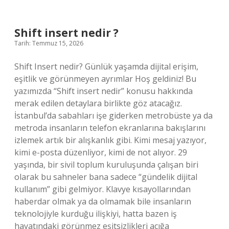
yumuşak
olur
mu
Shift insert nedir ?
?
Tarih: Temmuz 15, 2026
Shift Insert nedir? Günlük yaşamda dijital erişim,
eşitlik ve görünmeyen ayrımlar Hoş geldiniz! Bu
yazımızda “Shift insert nedir” konusu hakkında
merak edilen detaylara birlikte göz atacağız.
İstanbul’da sabahları işe giderken metrobüste ya da
metroda insanların telefon ekranlarına bakışlarını
izlemek artık bir alışkanlık gibi. Kimi mesaj yazıyor,
kimi e-posta düzenliyor, kimi de not alıyor. 29
yaşında, bir sivil toplum kuruluşunda çalışan biri
olarak bu sahneler bana sadece “gündelik dijital
kullanım” gibi gelmiyor. Klavye kısayollarından
haberdar olmak ya da olmamak bile insanların
teknolojiyle kurduğu ilişkiyi, hatta bazen iş
hayatındaki görünmez eşitsizlikleri açığa