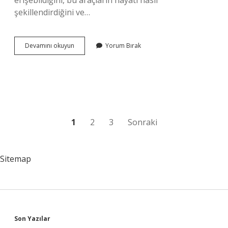
erişebildiğini, bu araçların hayatı nasıl
şekillendirdiğini ve…
Türk
Devamını okuyun
Yorum Bırak
kahvesi
makinesinde
granül
kahve
yapılır
mı
?
Yazı
1
2
3
Sonraki
sayfalaması
Sitemap
Sidebar
Son Yazılar