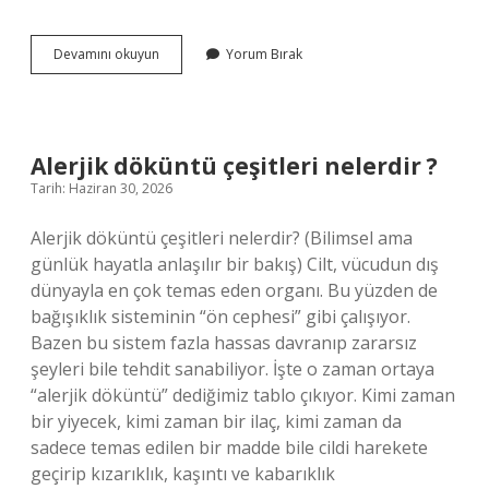
Kaynak
Devamını okuyun
Yorum Bırak
konstrüksiyon
nedir
?
Alerjik döküntü çeşitleri nelerdir ?
Tarih: Haziran 30, 2026
Alerjik döküntü çeşitleri nelerdir? (Bilimsel ama
günlük hayatla anlaşılır bir bakış) Cilt, vücudun dış
dünyayla en çok temas eden organı. Bu yüzden de
bağışıklık sisteminin “ön cephesi” gibi çalışıyor.
Bazen bu sistem fazla hassas davranıp zararsız
şeyleri bile tehdit sanabiliyor. İşte o zaman ortaya
“alerjik döküntü” dediğimiz tablo çıkıyor. Kimi zaman
bir yiyecek, kimi zaman bir ilaç, kimi zaman da
sadece temas edilen bir madde bile cildi harekete
geçirip kızarıklık, kaşıntı ve kabarıklık