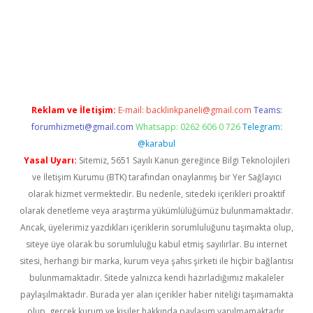
t yeni giriş adresi
betexper.xyz
Reklam ve İletişim:
E-mail:
backlinkpaneli@gmail.com
Teams:
forumhizmeti@gmail.com
Whatsapp: 0262 606 0 726
Telegram:
@karabul
Yasal Uyarı:
Sitemiz, 5651 Sayılı Kanun gereğince Bilgi Teknolojileri
ve İletişim Kurumu (BTK) tarafından onaylanmış bir Yer Sağlayıcı
olarak hizmet vermektedir. Bu nedenle, sitedeki içerikleri proaktif
olarak denetleme veya araştırma yükümlülüğümüz bulunmamaktadır.
Ancak, üyelerimiz yazdıkları içeriklerin sorumluluğunu taşımakta olup,
siteye üye olarak bu sorumluluğu kabul etmiş sayılırlar. Bu internet
sitesi, herhangi bir marka, kurum veya şahıs şirketi ile hiçbir bağlantısı
bulunmamaktadır. Sitede yalnızca kendi hazırladığımız makaleler
paylaşılmaktadır. Burada yer alan içerikler haber niteliği taşımamakta
olup, gerçek kurum ve kişiler hakkında paylaşım yapılmamaktadır.