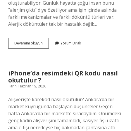
oluşturabiliyor. Günlük hayatta çoğu insan bunu
“alerjim çıktı” diye özetliyor ama işin içinde aslında
farklı mekanizmalar ve farklı döküntü türleri var.
Alerjik döküntüler tek bir hastalık değil;…
Alerjik
Devamını okuyun
Yorum Bırak
döküntü
çeşitleri
nelerdir
?
iPhone’da resimdeki QR kodu nasıl
okutulur ?
Tarih: Haziran 19, 2026
Alışverişte karekod nasıl okutulur? Ankara’da bir
market kuyruğunda başlayan düşünceler Geçen
hafta Ankara’da bir markette sıradaydım. Önümdeki
genç kadın alışverişini tamamladı, kasiyer fişi uzattı
ama o fişi neredeyse hiç bakmadan çantasına attı.