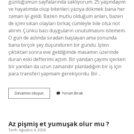
günlüğümün sayfalarında saklıyorum. 25 yaşındayım
ve hayatımda olup bitenleri yazıya dökmek bana her
zaman iyi geldi. Bazen mutlu olduğum anları, bazen
de içimi sıkan olayları birkaç cümleyle bile olsa not
alırım. Çünkü bazı duyguların unutulmasını istemem.
O gün de aslında sıradan başlayan ama sonunda
bana birçok şey düşündüren bir gündü. İşten
çıktıktan sonra eve geldiğimde masamın üzerinde
duran eski defterimi açtım. Bir yandan çayımı içerken
bir yandan da uzun zamandır planladığım bir iş için
para transferi yapmam gerekiyordu. Bir…
Kuveyt
Devamını okuyun
Yorum Bırak
Türk’te
günlük
transfer
limiti
nedir
Az pişmiş et yumuşak olur mu ?
?
Tarih: Ağustos 4, 2026