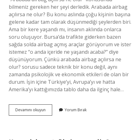
bilmeniz gereken her şeyi derledik. Arabada airbag
açılırsa ne olur? Bu konu aslında çoğu kişinin başına
gelene kadar tam olarak düşünmediği şeylerden biri.
Ama bir kere yaşandı mı, insanın aklında onlarca
soru oluşuyor. Bursa’da trafikte giderken bazen
sağda solda airbag açmış araçlar görüyorum ve ister
istemez “o anda içeride ne yaşandı acaba?” diye
düşünüyorum. Çünkü arabada airbag açılırsa ne
olur? sorusu sadece teknik bir konu değil, aynı
zamanda psikolojik ve ekonomik etkileri de olan bir
durum. İşin içine Türkiye’yi, Avrupa’yı ve hatta
Amerika’yı kattığımızda tablo daha da ilginç hale…
Arabada
Devamını okuyun
Yorum Bırak
airbag
açılırsa
ne
olur
?