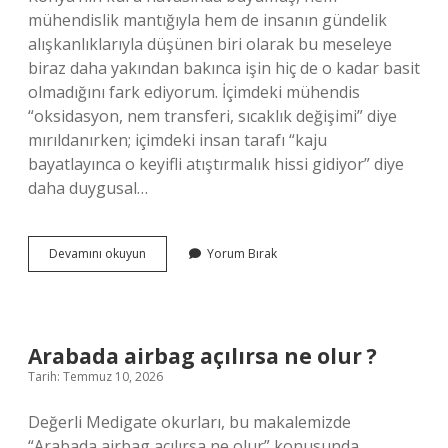
mühendislik mantığıyla hem de insanın gündelik
alışkanlıklarıyla düşünen biri olarak bu meseleye
biraz daha yakından bakınca işin hiç de o kadar basit
olmadığını fark ediyorum. İçimdeki mühendis
“oksidasyon, nem transferi, sıcaklık değişimi” diye
mırıldanırken; içimdeki insan tarafı “kaju
bayatlayınca o keyifli atıştırmalık hissi gidiyor” diye
daha duygusal…
Kaju
Devamını okuyun
Yorum Bırak
nasıl
saklanır
?
Arabada airbag açılırsa ne olur ?
Tarih: Temmuz 10, 2026
Değerli Medigate okurları, bu makalemizde
“Arabada airbag açılırsa ne olur” konusunda