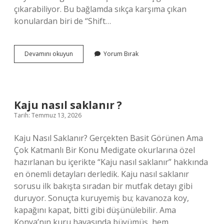
çıkarabiliyor. Bu bağlamda sıkça karşıma çıkan
konulardan biri de “Shift…
Shift
Devamını okuyun
Yorum Bırak
insert
nedir
?
Kaju nasıl saklanır ?
Tarih: Temmuz 13, 2026
Kaju Nasıl Saklanır? Gerçekten Basit Görünen Ama
Çok Katmanlı Bir Konu Medigate okurlarına özel
hazırlanan bu içerikte “Kaju nasıl saklanır” hakkında
en önemli detayları derledik. Kaju nasıl saklanır
sorusu ilk bakışta sıradan bir mutfak detayı gibi
duruyor. Sonuçta kuruyemiş bu; kavanoza koy,
kapağını kapat, bitti gibi düşünülebilir. Ama
Konya’nın kuru havasında büyümüş, hem