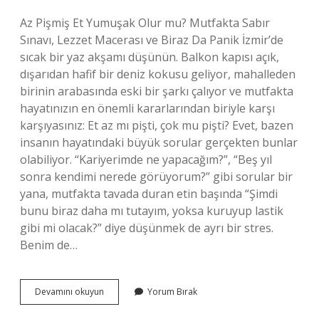
Az Pişmiş Et Yumuşak Olur mu? Mutfakta Sabır
Sınavı, Lezzet Macerası ve Biraz Da Panik İzmir’de
sıcak bir yaz akşamı düşünün. Balkon kapısı açık,
dışarıdan hafif bir deniz kokusu geliyor, mahalleden
birinin arabasında eski bir şarkı çalıyor ve mutfakta
hayatınızın en önemli kararlarından biriyle karşı
karşıyasınız: Et az mı pişti, çok mu pişti? Evet, bazen
insanın hayatındaki büyük sorular gerçekten bunlar
olabiliyor. “Kariyerimde ne yapacağım?”, “Beş yıl
sonra kendimi nerede görüyorum?” gibi sorular bir
yana, mutfakta tavada duran etin başında “Şimdi
bunu biraz daha mı tutayım, yoksa kuruyup lastik
gibi mi olacak?” diye düşünmek de ayrı bir stres.
Benim de…
Az
Devamını okuyun
Yorum Bırak
pişmiş
et