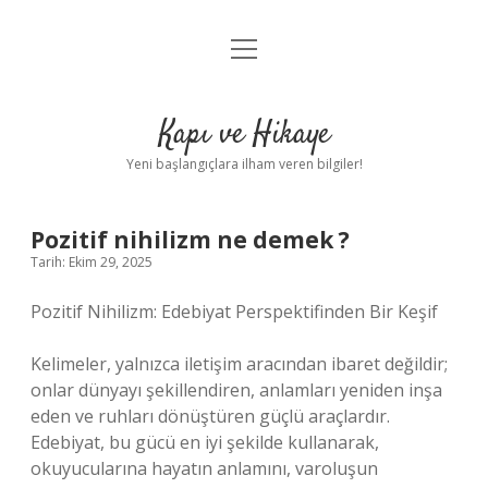
menüyü
Anasayfa
aç
Gizlilik Politikası
Kapı ve Hikaye
Yasal Uyarı
Yeni başlangıçlara ilham veren bilgiler!
Hakkımızda
Pozitif nihilizm ne demek ?
Tarih: Ekim 29, 2025
Pozitif Nihilizm: Edebiyat Perspektifinden Bir Keşif
Kelimeler, yalnızca iletişim aracından ibaret değildir;
onlar dünyayı şekillendiren, anlamları yeniden inşa
eden ve ruhları dönüştüren güçlü araçlardır.
Edebiyat, bu gücü en iyi şekilde kullanarak,
okuyucularına hayatın anlamını, varoluşun