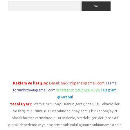
Arama
t yeni giriş adresi
betexper.xyz
Reklam ve İletişim:
E-mail:
backlinkpaneli@gmail.com
Teams:
forumhizmeti@gmail.com
Whatsapp: 0262 606 0 726
Telegram:
@karabul
Yasal Uyarı:
Sitemiz, 5651 Sayılı Kanun gereğince Bilgi Teknolojileri
ve İletişim Kurumu (BTK) tarafından onaylanmış bir Yer Sağlayıcı
olarak hizmet vermektedir. Bu nedenle, sitedeki içerikleri proaktif
olarak denetleme veya araştırma yükümlülüğümüz bulunmamaktadır.