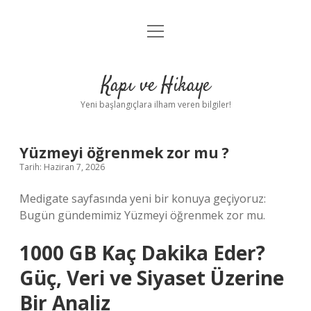
menüyü
Anasayfa
aç
Gizlilik Politikası
Kapı ve Hikaye
Yasal Uyarı
Yeni başlangıçlara ilham veren bilgiler!
Hakkımızda
Yüzmeyi öğrenmek zor mu ?
Tarih: Haziran 7, 2026
Medigate sayfasında yeni bir konuya geçiyoruz:
Bugün gündemimiz Yüzmeyi öğrenmek zor mu.
1000 GB Kaç Dakika Eder?
Güç, Veri ve Siyaset Üzerine
Bir Analiz