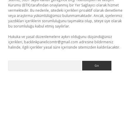
Kurumu (BTK) tarafından onaylanmış bir Yer Sağlayıcı olarak hizmet
vermektedir. Bu nedenle, sitedeki içerikleri proaktif olarak denetleme
veya araştırma yükümlülüğümüz bulunmamaktadır. Ancak, üyelerimiz
yazdıkları içeriklerin sorumluluğunu taşımakta olup, siteye üye olarak
bu sorumluluğu kabul etmiş sayılırlar.
Hukuka ve yasal düzenlemelere aykırı olduğunu düşündüğünüz
içerikleri,
backlinkpanelicomtr@gmail.com
adresine bildirmeniz
halinde, ilgili içerikler yasal süre içerisinde sitemizden kaldırılacaktır.
Arama
iş adresi
betexper.xyz