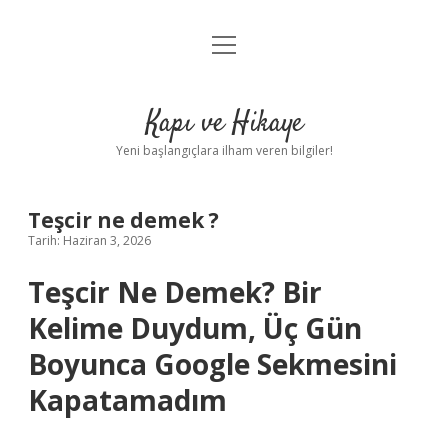
menüyü
Anasayfa
aç
Gizlilik Politikası
Kapı ve Hikaye
Yasal Uyarı
Yeni başlangıçlara ilham veren bilgiler!
Hakkımızda
Teşcir ne demek ?
Tarih: Haziran 3, 2026
Teşcir Ne Demek? Bir
Kelime Duydum, Üç Gün
Boyunca Google Sekmesini
Kapatamadım