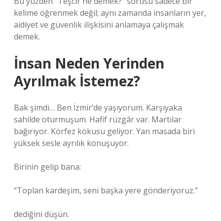
Bu yüzden “Teşcir ne demek?” sorusu sadece bir
kelime öğrenmek değil; aynı zamanda insanların yer,
aidiyet ve güvenlik ilişkisini anlamaya çalışmak
demek.
İnsan Neden Yerinden
Ayrılmak İstemez?
Bak şimdi… Ben İzmir’de yaşıyorum. Karşıyaka
sahilde oturmuşum. Hafif rüzgâr var. Martılar
bağırıyor. Körfez kokusu geliyor. Yan masada biri
yüksek sesle ayrılık konuşuyor.
Birinin gelip bana:
“Toplan kardeşim, seni başka yere gönderiyoruz.”
dediğini düşün.