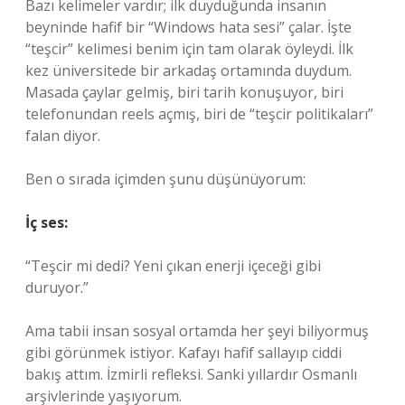
Bazı kelimeler vardır; ilk duyduğunda insanın
beyninde hafif bir “Windows hata sesi” çalar. İşte
“teşcir” kelimesi benim için tam olarak öyleydi. İlk
kez üniversitede bir arkadaş ortamında duydum.
Masada çaylar gelmiş, biri tarih konuşuyor, biri
telefonundan reels açmış, biri de “teşcir politikaları”
falan diyor.
Ben o sırada içimden şunu düşünüyorum:
İç ses:
“Teşcir mi dedi? Yeni çıkan enerji içeceği gibi
duruyor.”
Ama tabii insan sosyal ortamda her şeyi biliyormuş
gibi görünmek istiyor. Kafayı hafif sallayıp ciddi
bakış attım. İzmirli refleksi. Sanki yıllardır Osmanlı
arşivlerinde yaşıyorum.