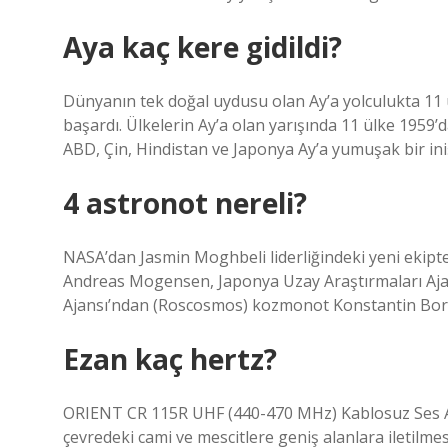
Aya kaç kere gidildi?
Dünyanın tek doğal uydusu olan Ay’a yolculukta 11 ül
başardı. Ülkelerin Ay’a olan yarışında 11 ülke 1959’
ABD, Çin, Hindistan ve Japonya Ay’a yumuşak bir in
4 astronot nereli?
NASA’dan Jasmin Moghbeli liderliğindeki yeni ekipte
Andreas Mogensen, Japonya Uzay Araştırmaları Aja
Ajansı’ndan (Roscosmos) kozmonot Konstantin Boris
Ezan kaç hertz?
ORIENT CR 115R UHF (440-470 MHz) Kablosuz Ses Alıc
çevredeki cami ve mescitlere geniş alanlara iletilmes