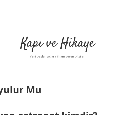
Kapı ve Hikaye
Yeni başlangıçlara ilham veren bilgiler!
yulur Mu