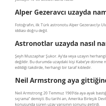
Alper Gezeravcı uzayda nam
Fotoğrafın, ilk Türk astronotu Alper Gezeravcı’yı U
iddiası doğru değil.
Astronotlar uzayda nasıl na
Şeyh Muszaphar Şukor. Ay’da veya uzayın herhang
değildir. Bu durumda uzaydaki kişi Kabe’ye dönme ni
edildiği takdirde, herhangi bir taraf kıbledir.
Neil Armstrong aya gittiğin
Neil Armstrong 20 Temmuz 1969’da aya ayak bastığınd
sıçrama” demişti. Bu tarihi an, Amerika Birleşik De
konusunda süren uzay yarışının sonunu getirdi.