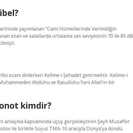
ibel?
tarihinde yayımlanan “Cami Hizmetlerinde Verimliliğin
unan ezan ve salatlarda ortalama ses seviyesinin 70 ile 85 dB
lmişti.
 ezanı dinlerken Kelime-i Şehadet getirmektir. Kelime-i
e Muhammeden Abdühu ve Rasullühu Yani Allah’ın bir
ronot kimdir?
an anlaşma kapsamında uçuş gerçekleştiren Şeyh Muzaffer
otov ile birlikte Soyuz TMA-10 aracıyla Dünya’ya döndü.