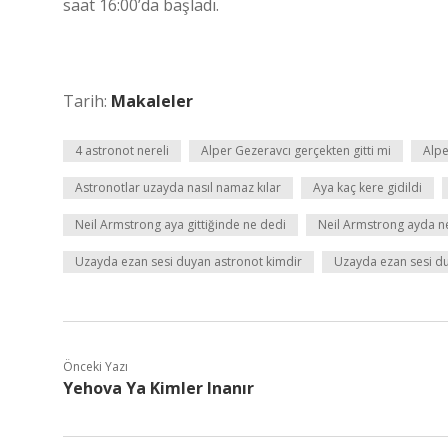
saat 16:00’da başladı.
Tarih:
Makaleler
4 astronot nereli
Alper Gezeravcı gerçekten gitti mi
Alpe
Astronotlar uzayda nasıl namaz kılar
Aya kaç kere gidildi
Neil Armstrong aya gittiğinde ne dedi
Neil Armstrong ayda n
Uzayda ezan sesi duyan astronot kimdir
Uzayda ezan sesi d
Önceki Yazı
Yehova Ya Kimler Inanır