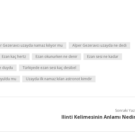
r Gezeravcı uzayda namaz kılıyor mu
Alper Gezeravcı uzayda ne dedi
Ezan kaç hertz
Ezan okunurken ne denir
Ezan sesi ne kadar
e duydu
Türkiyede ezan sesi kaç desibel
uyuldu mu
Uzayda ilk namaz kılan astronot kimdir
Sonraki Yaz
Ilinti Kelimesinin Anlamı Nedi