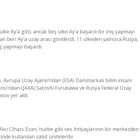
ke Ay’a gitti, ancak beş ülke Ay’a başarılı bir iniş yapmayı
dan beri Ay’a uzay aracı gönderdi. 11 ülkeden yalnızca Rusya,
iş yapmayı başardı.
, Avrupa Uzay Ajansı’ndan (ESA) Danimarkalı bilim insanı
nsı’ndan (JAXA) Satoshi Furukawa ve Rusya Federal Uzay
ov yer aldı.
ı Cihazı; Ezan, hutbe gibi ses ihtiyaçlarının bir merkezden
inde kullanılan sabit ünitelerdir.