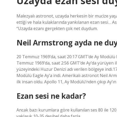
Uzayda ezan sesi du
Malezyalı astronot, uzayda herkesin bir mucize yaş
ettiği ve hala kulaklarında yankılanan ezan sesi… A
“Uzayda ezanı gerçekten çok net duydum.
Neil Armstrong ayda ne du
20 Temmuz 1969’da, saat 20:17 GMT’de Ay Modülü Ea
Temmuz 1969’da, saat 2:56 GMT’de Ay’da yürüyen ilk
yüzeyindeki Huzur Denizi adı verilen bölgeye ind
Modülü Eagle Ay’a indi. Amerikalı astronot Neil A
ilk insan oldu. Apollo 11, Ay Modülü’nden çıkıp Ay’ın
Ezan sesi ne kadar?
Ancak bazı kurumlara göre kullanılan ses 80 ile 120
yaklaşık 10-35 desibel daha fazla.