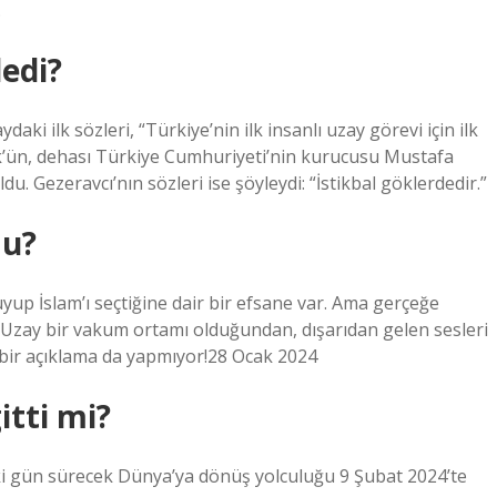
.
edi?
ki ilk sözleri, “Türkiye’nin ilk insanlı uzay görevi için ilk
rk’ün, dehası Türkiye Cumhuriyeti’nin kurucusu Mustafa
u. Gezeravcı’nın sözleri ise şöyleydi: “İstikbal göklerdedir.”
mu?
up İslam’ı seçtiğine dair bir efsane var. Ama gerçeğe
Uzay bir vakum ortamı olduğundan, dışarıdan gelen sesleri
bir açıklama da yapmıyor!28 Ocak 2024
itti mi?
ki gün sürecek Dünya’ya dönüş yolculuğu 9 Şubat 2024’te