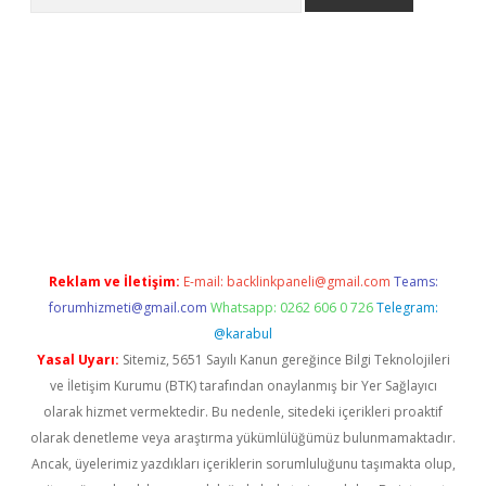
er.xyz
Reklam ve İletişim:
E-mail:
backlinkpaneli@gmail.com
Teams:
forumhizmeti@gmail.com
Whatsapp: 0262 606 0 726
Telegram:
@karabul
Yasal Uyarı:
Sitemiz, 5651 Sayılı Kanun gereğince Bilgi Teknolojileri
ve İletişim Kurumu (BTK) tarafından onaylanmış bir Yer Sağlayıcı
olarak hizmet vermektedir. Bu nedenle, sitedeki içerikleri proaktif
olarak denetleme veya araştırma yükümlülüğümüz bulunmamaktadır.
Ancak, üyelerimiz yazdıkları içeriklerin sorumluluğunu taşımakta olup,