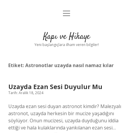
menüyü
Anasayfa
aç
Gizlilik Politikası
Kapı ve Hikaye
Yasal Uyarı
Yeni başlangıçlara ilham veren bilgiler!
Hakkımızda
Etiket:
Astronotlar uzayda nasıl namaz kılar
Uzayda Ezan Sesi Duyulur Mu
Tarih: Aralık 18, 2024
Uzayda ezan sesi duyan astronot kimdir? Malezyalı
astronot, uzayda herkesin bir mucize yaşadığını
söylüyor. Onun mucizesi, uzayda duyduğunu iddia
ettiği ve hala kulaklarında yankılanan ezan sesi…