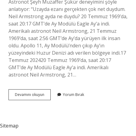
Astronot Şeyh Muzaffer Şükür deneyimini şöyle
anlatıyor: “Uzayda ezanı gerçekten çok net duydum.
Neil Armstrong ayda ne duydu? 20 Temmuz 1969’da,
saat 20:17 GMT’de Ay Modülü Eagle Ay’a indi.
Amerikalı astronot Neil Armstrong, 21 Temmuz
1969’da, saat 2:56 GMT’de Ay’da yürüyen ilk insan
oldu. Apollo 11, Ay Modülü’nden çıkıp Ay’ın
yüzeyindeki Huzur Denizi adı verilen bölgeye indi.17
Temmuz 202420 Temmuz 1969’da, saat 20:17
GMT’de Ay Modülü Eagle Ay’a indi. Amerikalı
astronot Neil Armstrong, 21…
Uzayda
Devamını okuyun
Yorum Bırak
Ezan
Sesi
Duyulur
Mu
Sitemap