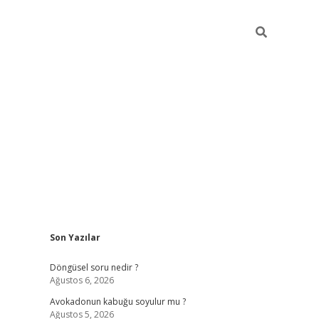
Sidebar
Son Yazılar
elexbet yeni giriş adresi
betexper.xyz
Döngüsel soru nedir ?
Ağustos 6, 2026
Avokadonun kabuğu soyulur mu ?
Ağustos 5, 2026