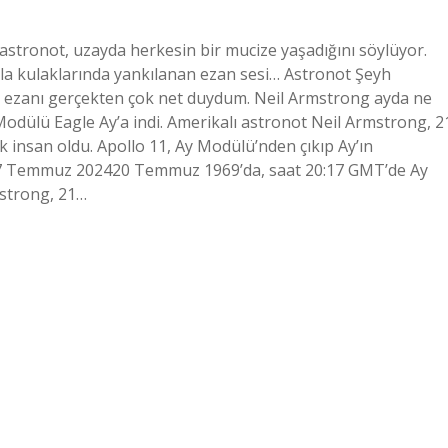
astronot, uzayda herkesin bir mucize yaşadığını söylüyor.
la kulaklarında yankılanan ezan sesi… Astronot Şeyh
a ezanı gerçekten çok net duydum. Neil Armstrong ayda ne
dülü Eagle Ay’a indi. Amerikalı astronot Neil Armstrong, 2
 insan oldu. Apollo 11, Ay Modülü’nden çıkıp Ay’ın
i.17 Temmuz 202420 Temmuz 1969’da, saat 20:17 GMT’de Ay
mstrong, 21…