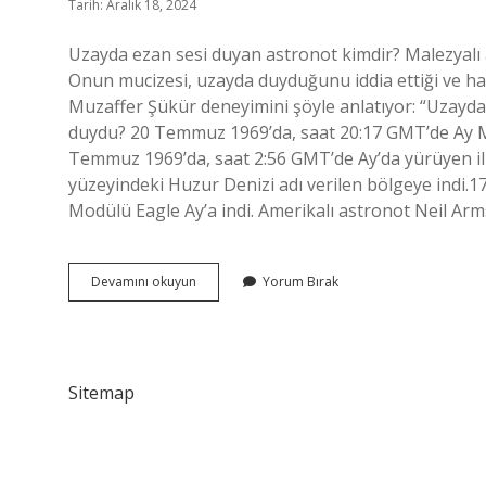
Tarih: Aralık 18, 2024
Uzayda ezan sesi duyan astronot kimdir? Malezyalı 
Onun mucizesi, uzayda duyduğunu iddia ettiği ve ha
Muzaffer Şükür deneyimini şöyle anlatıyor: “Uzayd
duydu? 20 Temmuz 1969’da, saat 20:17 GMT’de Ay Mo
Temmuz 1969’da, saat 2:56 GMT’de Ay’da yürüyen ilk
yüzeyindeki Huzur Denizi adı verilen bölgeye ind
Modülü Eagle Ay’a indi. Amerikalı astronot Neil Ar
Uzayda
Devamını okuyun
Yorum Bırak
Ezan
Sesi
Duyulur
Mu
Sitemap