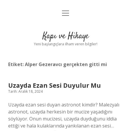
menüyü
Anasayfa
aç
Gizlilik Politikası
Kapı ve Hikaye
Yasal Uyarı
Yeni başlangıçlara ilham veren bilgiler!
Hakkımızda
Etiket:
Alper Gezeravcı gerçekten gitti mi
Uzayda Ezan Sesi Duyulur Mu
Tarih: Aralık 18, 2024
Uzayda ezan sesi duyan astronot kimdir? Malezyalı
astronot, uzayda herkesin bir mucize yaşadığını
söylüyor. Onun mucizesi, uzayda duyduğunu iddia
ettiği ve hala kulaklarında yankılanan ezan sesi…