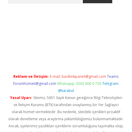
er.xyz
Reklam ve İletişim:
E-mail:
backlinkpaneli@gmail.com
Teams:
forumhizmeti@gmail.com
Whatsapp: 0262 606 0 726
Telegram:
@karabul
Yasal Uyarı:
Sitemiz, 5651 Sayılı Kanun gereğince Bilgi Teknolojileri
ve İletişim Kurumu (BTK) tarafından onaylanmış bir Yer Sağlayıcı
olarak hizmet vermektedir. Bu nedenle, sitedeki içerikleri proaktif
olarak denetleme veya araştırma yükümlülüğümüz bulunmamaktadır.
Ancak, üyelerimiz yazdıkları içeriklerin sorumluluğunu taşımakta olup,