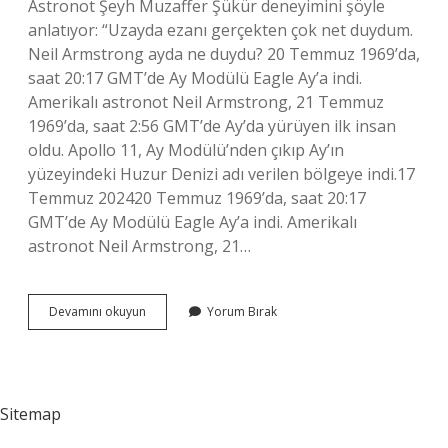
Astronot Şeyh Muzaffer Şükür deneyimini şöyle
anlatıyor: “Uzayda ezanı gerçekten çok net duydum.
Neil Armstrong ayda ne duydu? 20 Temmuz 1969’da,
saat 20:17 GMT’de Ay Modülü Eagle Ay’a indi.
Amerikalı astronot Neil Armstrong, 21 Temmuz
1969’da, saat 2:56 GMT’de Ay’da yürüyen ilk insan
oldu. Apollo 11, Ay Modülü’nden çıkıp Ay’ın
yüzeyindeki Huzur Denizi adı verilen bölgeye indi.17
Temmuz 202420 Temmuz 1969’da, saat 20:17
GMT’de Ay Modülü Eagle Ay’a indi. Amerikalı
astronot Neil Armstrong, 21…
Uzayda
Devamını okuyun
Yorum Bırak
Ezan
Sesi
Duyulur
Mu
Sitemap