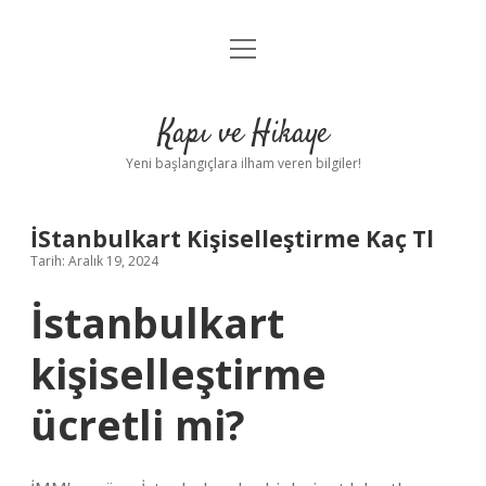
menüyü
Anasayfa
aç
Gizlilik Politikası
Kapı ve Hikaye
Yasal Uyarı
Yeni başlangıçlara ilham veren bilgiler!
Hakkımızda
İStanbulkart Kişiselleştirme Kaç Tl
Tarih: Aralık 19, 2024
İstanbulkart
kişiselleştirme
ücretli mi?