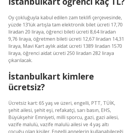
İstanbulkart öğrenci kaç TL?
Oy çokluğuyla kabul edilen zam teklifi çerçevesinde,
yüzde 13’lük artışla tam elektronik bilet ücreti 17,70
liradan 20 liraya, öğrenci bileti ücreti 8,64 liradan
9,76 liraya, öğretmen bileti ücreti 12,67 liradan 14,31
liraya, Mavi Kart aylık aidat ücreti 1389 liradan 1570
liraya, öğrenci aidat ücreti 250 liradan 282 liraya
çıkarılacak.
İstanbulkart kimlere
ücretsiz?
Ücretsiz kart: 65 yaş ve üzeri, engelli, PTT, TÜİK,
şehit ailesi, şehit eşi, refakatçi, sarı basın, EHS,
Büyükşehir Emniyeti, milli sporcu, gazi, gazi ailesi,
vazife malulü, vazife malulü ailesi ve 4 yaş altı
çocuğu olan kişiler. Engelli annelerin kullanabileceği