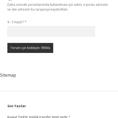
Daha sonraki yorumlarımda kullanılması için adım, e-posta adresim
ve site adresim bu tarayıcıya kaydedilsin.
9 - 5 kaçtır?
*
Sitemap
Sidebar
Son Yazılar
Kuveyt Türk’te günlük transfer limiti nedir ?