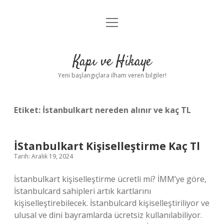
menüyü
Anasayfa
aç
Gizlilik Politikası
Kapı ve Hikaye
Yasal Uyarı
Yeni başlangıçlara ilham veren bilgiler!
Hakkımızda
Etiket:
İstanbulkart nereden alınır ve kaç TL
İStanbulkart Kişiselleştirme Kaç Tl
Tarih: Aralık 19, 2024
İstanbulkart kişiselleştirme ücretli mi? İMM’ye göre,
İstanbulcard sahipleri artık kartlarını
kişiselleştirebilecek. İstanbulcard kişiselleştiriliyor ve
ulusal ve dini bayramlarda ücretsiz kullanılabiliyor.