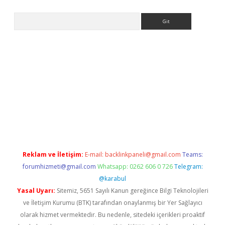
Arama
er.xyz
Reklam ve İletişim:
E-mail:
backlinkpaneli@gmail.com
Teams:
forumhizmeti@gmail.com
Whatsapp: 0262 606 0 726
Telegram:
@karabul
Yasal Uyarı:
Sitemiz, 5651 Sayılı Kanun gereğince Bilgi Teknolojileri
ve İletişim Kurumu (BTK) tarafından onaylanmış bir Yer Sağlayıcı
olarak hizmet vermektedir. Bu nedenle, sitedeki içerikleri proaktif