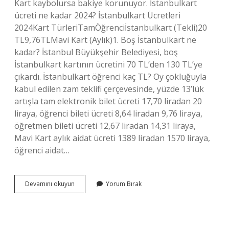
Kart kaybolursa bakiye korunuyor. İstanbulkart
ücreti ne kadar 2024? İstanbulkart Ücretleri
2024Kart TürleriTamÖğrenciİstanbulkart (Tekli)20
TL9,76TLMavi Kart (Aylık)1. Boş İstanbulkart ne
kadar? İstanbul Büyükşehir Belediyesi, boş
İstanbulkart kartının ücretini 70 TL’den 130 TL’ye
çıkardı. İstanbulkart öğrenci kaç TL? Oy çokluğuyla
kabul edilen zam teklifi çerçevesinde, yüzde 13’lük
artışla tam elektronik bilet ücreti 17,70 liradan 20
liraya, öğrenci bileti ücreti 8,64 liradan 9,76 liraya,
öğretmen bileti ücreti 12,67 liradan 14,31 liraya,
Mavi Kart aylık aidat ücreti 1389 liradan 1570 liraya,
öğrenci aidat…
İStanbulkart
Devamını okuyun
Yorum Bırak
Kişiselleştirme
Kaç
Tl