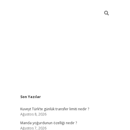
Sidebar
Son Yazılar
elexbet yeni giriş adresi
betexper.xyz
Kuveyt Türk’te günlük transfer limiti nedir ?
Ağustos 8, 2026
Manda yoğurdunun özelliği nedir ?
Ağustos 7, 2026