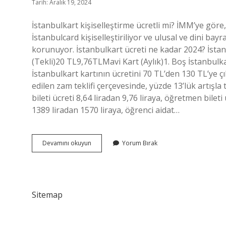
Tarih: Aralık 19, 2024
İstanbulkart kişiselleştirme ücretli mi? İMM’ye göre, 
İstanbulcard kişiselleştiriliyor ve ulusal ve dini bay
korunuyor. İstanbulkart ücreti ne kadar 2024? İsta
(Tekli)20 TL9,76TLMavi Kart (Aylık)1. Boş İstanbulk
İstanbulkart kartının ücretini 70 TL’den 130 TL’ye ç
edilen zam teklifi çerçevesinde, yüzde 13’lük artışla 
bileti ücreti 8,64 liradan 9,76 liraya, öğretmen bileti
1389 liradan 1570 liraya, öğrenci aidat…
İStanbulkart
Devamını okuyun
Yorum Bırak
Kişiselleştirme
Kaç
Tl
Sitemap