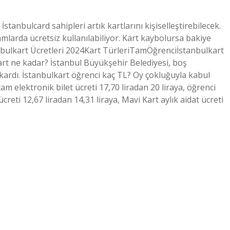
İstanbulcard sahipleri artık kartlarını kişiselleştirebilecek.
ramlarda ücretsiz kullanılabiliyor. Kart kaybolursa bakiye
nbulkart Ücretleri 2024Kart TürleriTamÖğrenciİstanbulkart
art ne kadar? İstanbul Büyükşehir Belediyesi, boş
ıkardı. İstanbulkart öğrenci kaç TL? Oy çokluğuyla kabul
tam elektronik bilet ücreti 17,70 liradan 20 liraya, öğrenci
 ücreti 12,67 liradan 14,31 liraya, Mavi Kart aylık aidat ücreti