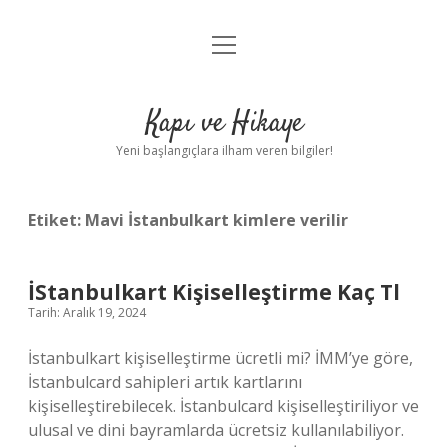
menüyü
Anasayfa
aç
Gizlilik Politikası
Kapı ve Hikaye
Yasal Uyarı
Yeni başlangıçlara ilham veren bilgiler!
Hakkımızda
Etiket:
Mavi İstanbulkart kimlere verilir
İStanbulkart Kişiselleştirme Kaç Tl
Tarih: Aralık 19, 2024
İstanbulkart kişiselleştirme ücretli mi? İMM’ye göre,
İstanbulcard sahipleri artık kartlarını
kişiselleştirebilecek. İstanbulcard kişiselleştiriliyor ve
ulusal ve dini bayramlarda ücretsiz kullanılabiliyor.