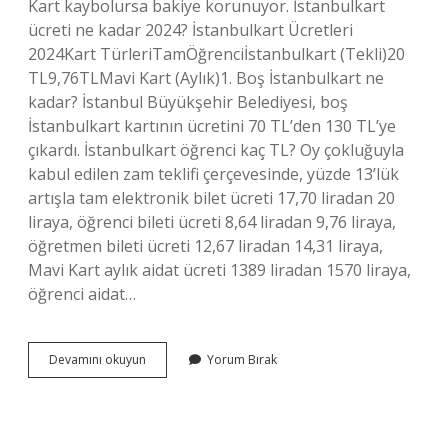
Kart kaybolursa bakiye korunuyor. İstanbulkart
ücreti ne kadar 2024? İstanbulkart Ücretleri
2024Kart TürleriTamÖğrenciİstanbulkart (Tekli)20
TL9,76TLMavi Kart (Aylık)1. Boş İstanbulkart ne
kadar? İstanbul Büyükşehir Belediyesi, boş
İstanbulkart kartının ücretini 70 TL’den 130 TL’ye
çıkardı. İstanbulkart öğrenci kaç TL? Oy çokluğuyla
kabul edilen zam teklifi çerçevesinde, yüzde 13’lük
artışla tam elektronik bilet ücreti 17,70 liradan 20
liraya, öğrenci bileti ücreti 8,64 liradan 9,76 liraya,
öğretmen bileti ücreti 12,67 liradan 14,31 liraya,
Mavi Kart aylık aidat ücreti 1389 liradan 1570 liraya,
öğrenci aidat…
İStanbulkart
Devamını okuyun
Yorum Bırak
Kişiselleştirme
Kaç
Tl