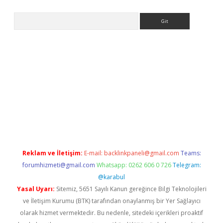
Arama
er.xyz
Reklam ve İletişim:
E-mail:
backlinkpaneli@gmail.com
Teams:
forumhizmeti@gmail.com
Whatsapp: 0262 606 0 726
Telegram:
@karabul
Yasal Uyarı:
Sitemiz, 5651 Sayılı Kanun gereğince Bilgi Teknolojileri
ve İletişim Kurumu (BTK) tarafından onaylanmış bir Yer Sağlayıcı
olarak hizmet vermektedir. Bu nedenle, sitedeki içerikleri proaktif