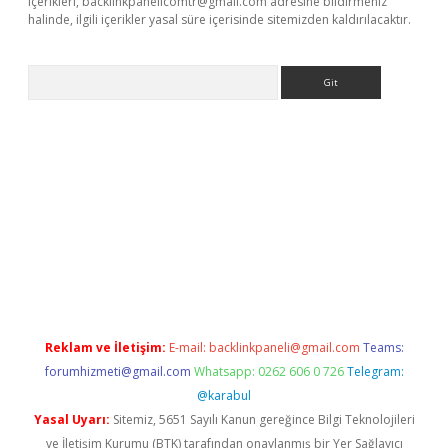
içerikleri,
backlinkpanelicomtr@gmail.com
adresine bildirmeniz
halinde, ilgili içerikler yasal süre içerisinde sitemizden kaldırılacaktır.
Arama
t yeni giriş adresi
betexper.xyz
Reklam ve İletişim:
E-mail:
backlinkpaneli@gmail.com
Teams:
forumhizmeti@gmail.com
Whatsapp: 0262 606 0 726
Telegram:
@karabul
Yasal Uyarı:
Sitemiz, 5651 Sayılı Kanun gereğince Bilgi Teknolojileri
ve İletişim Kurumu (BTK) tarafından onaylanmış bir Yer Sağlayıcı