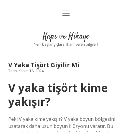
menüyü
Anasayfa
aç
Gizlilik Politikası
Kapı ve Hikaye
Yasal Uyarı
Yeni başlangıçlara ilham veren bilgiler!
Hakkımızda
V Yaka Tişört Giyilir Mi
Tarih: Kasım 18, 2024
V yaka tişört kime
yakışır?
Peki V yaka kime yakışır? V yaka boyun bölgesini
uzatarak daha uzun boyun illüzyonu yaratır. Bu