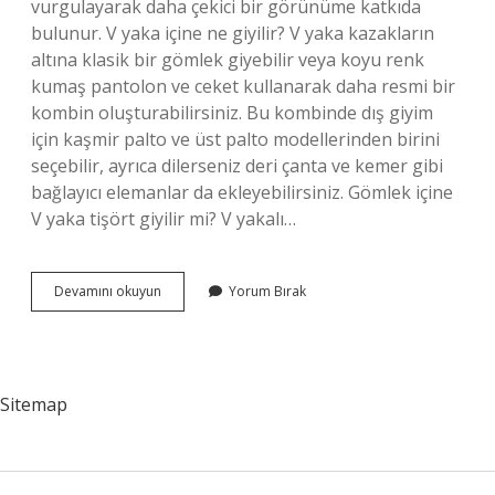
vurgulayarak daha çekici bir görünüme katkıda
bulunur. V yaka içine ne giyilir? V yaka kazakların
altına klasik bir gömlek giyebilir veya koyu renk
kumaş pantolon ve ceket kullanarak daha resmi bir
kombin oluşturabilirsiniz. Bu kombinde dış giyim
için kaşmir palto ve üst palto modellerinden birini
seçebilir, ayrıca dilerseniz deri çanta ve kemer gibi
bağlayıcı elemanlar da ekleyebilirsiniz. Gömlek içine
V yaka tişört giyilir mi? V yakalı…
V
Devamını okuyun
Yorum Bırak
Yaka
Tişört
Giyilir
Mi
Sitemap