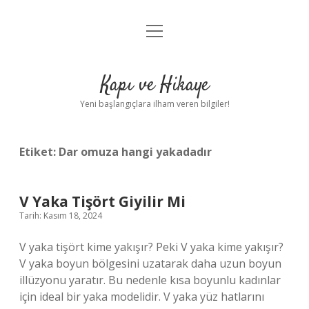
menüyü
Anasayfa
aç
Gizlilik Politikası
Kapı ve Hikaye
Yasal Uyarı
Yeni başlangıçlara ilham veren bilgiler!
Hakkımızda
Etiket:
Dar omuza hangi yakadadır
V Yaka Tişört Giyilir Mi
Tarih: Kasım 18, 2024
V yaka tişört kime yakışır? Peki V yaka kime yakışır?
V yaka boyun bölgesini uzatarak daha uzun boyun
illüzyonu yaratır. Bu nedenle kısa boyunlu kadınlar
için ideal bir yaka modelidir. V yaka yüz hatlarını