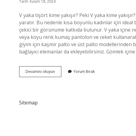
Tarih: Kasım 18, 2024
V yaka tişört kime yakışır? Peki V yaka kime yakış
yaratır. Bu nedenle kısa boyunlu kadınlar için ideal
çekici bir görünüme katkıda bulunur. V yaka içine ne 
veya koyu renk kumaş pantolon ve ceket kullanarak
giyim için kaşmir palto ve üst palto modellerinden bir
bağlayıcı elemanlar da ekleyebilirsiniz. Gömlek içine 
V
Devamını okuyun
Yorum Bırak
Yaka
Tişört
Giyilir
Mi
Sitemap