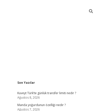
Sidebar
Son Yazılar
elexbet yeni giriş adresi
betexper.xyz
Kuveyt Türk’te günlük transfer limiti nedir ?
Ağustos 8, 2026
Manda yoğurdunun özelliği nedir ?
Ağustos 7, 2026