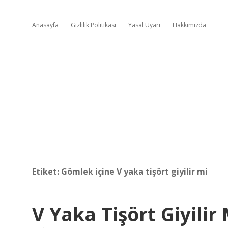
Anasayfa
Gizlilik Politikası
Yasal Uyarı
Hakkımızda
Etiket:
Gömlek içine V yaka tişört giyilir mi
V Yaka Tişört Giyilir 