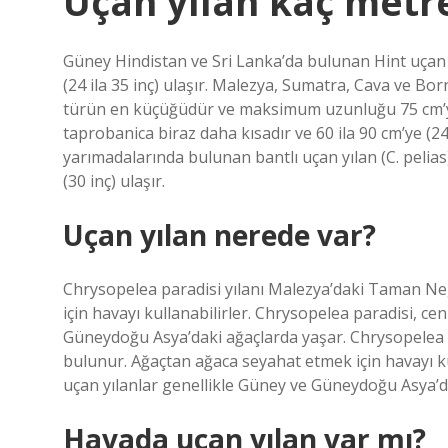
Uçan yılan kaç metr
Güney Hindistan ve Sri Lanka’da bulunan Hint uçan y
(24 ila 35 inç) ulaşır. Malezya, Sumatra, Cava ve Bo
türün en küçüğüdür ve maksimum uzunluğu 75 cm’ye 
taprobanica biraz daha kısadır ve 60 ila 90 cm’ye (2
yarımadalarında bulunan bantlı uçan yılan (C. pel
(30 inç) ulaşır.
Uçan yılan nerede var?
Chrysopelea paradisi yılanı Malezya’daki Taman Ne
için havayı kullanabilirler. Chrysopelea paradisi, cen
Güneydoğu Asya’daki ağaçlarda yaşar. Chrysopelea p
bulunur. Ağaçtan ağaca seyahat etmek için havayı kul
uçan yılanlar genellikle Güney ve Güneydoğu Asya’d
Havada uçan yılan var mı?