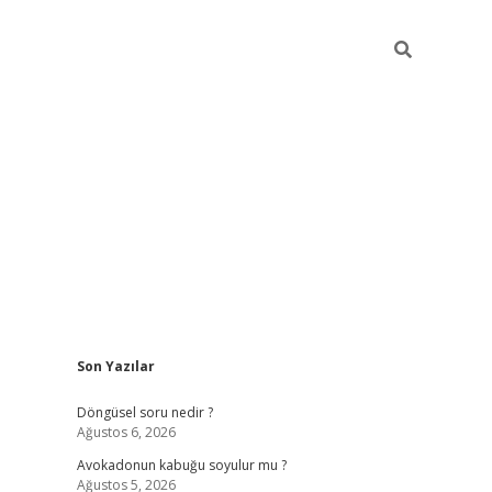
Sidebar
Son Yazılar
elexbet ye
Döngüsel soru nedir ?
Ağustos 6, 2026
Avokadonun kabuğu soyulur mu ?
Ağustos 5, 2026