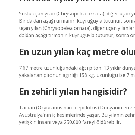
Süslü uçan yılan (Chrysopelea ornata), diğer uçan yı
Bir daldan aşağı tırmanır, kuyruğuyla tutunur, sonr
uçan yılan (Chrysopelea ornata), diğer uçan yılanlar
daldan aşağı tırmanır, kuyruğuyla tutunur, sonra ön
En uzun yılan kaç metre olu
7.67 metre uzunluğundaki ağsı piton, 13 yıldır dün
yakalanan pitonun ağırlığı 158 kg, uzunluğu ise 7 m
En zehirli yılan hangisidir?
Taipan (Oxyuranus microlepidotus) Dünyanın en zehi
Avustralya’nın iç kesimlerinde yaşar. Bu yılanın zehr
yetişkin insanı veya 250.000 fareyi öldürebilir.