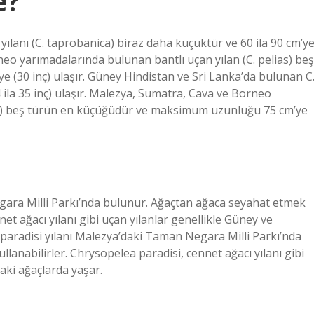
e?
ılanı (C. taprobanica) biraz daha küçüktür ve 60 ila 90 cm’y
rneo yarımadalarında bulunan bantlı uçan yılan (C. pelias) beş
(30 inç) ulaşır. Güney Hindistan ve Sri Lanka’da bulunan C
4 ila 35 inç) ulaşır. Malezya, Sumatra, Cava ve Borneo
ias) beş türün en küçüğüdür ve maksimum uzunluğu 75 cm’ye
gara Milli Parkı’nda bulunur. Ağaçtan ağaca seyahat etmek
net ağacı yılanı gibi uçan yılanlar genellikle Güney ve
aradisi yılanı Malezya’daki Taman Negara Milli Parkı’nda
lanabilirler. Chrysopelea paradisi, cennet ağacı yılanı gibi
aki ağaçlarda yaşar.