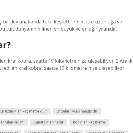
 bir dev anakonda türü keşfetti. 7,5 metre uzunluğa ve
 bu tür, dünyanın bilinen en büyük ve en ağır yılanıdır.
ar?
len kral kobra, saatte 19 kilometre hıza ulaşabiliyor. 2 Aralık
l edilen kral kobra, saatte 19 kilometre hıza ulaşabiliyor.
En uzun yılan kaç metre olur
En zehirli yılan hangisidir
n yılan var mı
Kanatlı yılan nedir
Kör yılan kaç metre