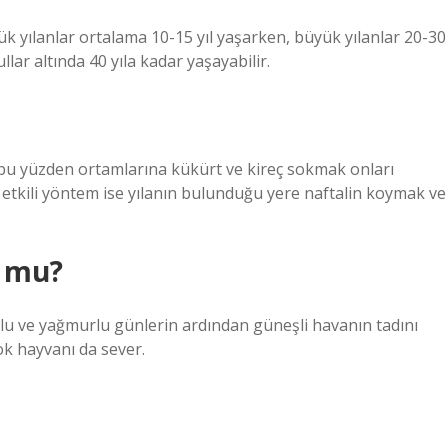
çük yılanlar ortalama 10-15 yıl yaşarken, büyük yılanlar 20-30
llar altında 40 yıla kadar yaşayabilir.
 bu yüzden ortamlarına kükürt ve kireç sokmak onları
 etkili yöntem ise yılanın bulunduğu yere naftalin koymak ve
r mu?
utlu ve yağmurlu günlerin ardından güneşli havanın tadını
çok hayvanı da sever.