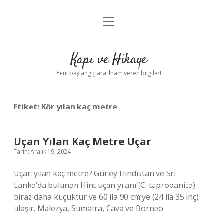
menüyü
Anasayfa
aç
Gizlilik Politikası
Kapı ve Hikaye
Yasal Uyarı
Yeni başlangıçlara ilham veren bilgiler!
Hakkımızda
Etiket:
Kör yılan kaç metre
Uçan Yılan Kaç Metre Uçar
Tarih: Aralık 19, 2024
Uçan yılan kaç metre? Güney Hindistan ve Sri
Lanka’da bulunan Hint uçan yılanı (C. taprobanica)
biraz daha küçüktür ve 60 ila 90 cm’ye (24 ila 35 inç)
ulaşır. Malezya, Sumatra, Cava ve Borneo