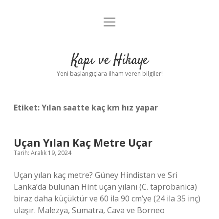
menüyü
Anasayfa
aç
Gizlilik Politikası
Kapı ve Hikaye
Yasal Uyarı
Yeni başlangıçlara ilham veren bilgiler!
Hakkımızda
Etiket:
Yılan saatte kaç km hız yapar
Uçan Yılan Kaç Metre Uçar
Tarih: Aralık 19, 2024
Uçan yılan kaç metre? Güney Hindistan ve Sri
Lanka’da bulunan Hint uçan yılanı (C. taprobanica)
biraz daha küçüktür ve 60 ila 90 cm’ye (24 ila 35 inç)
ulaşır. Malezya, Sumatra, Cava ve Borneo