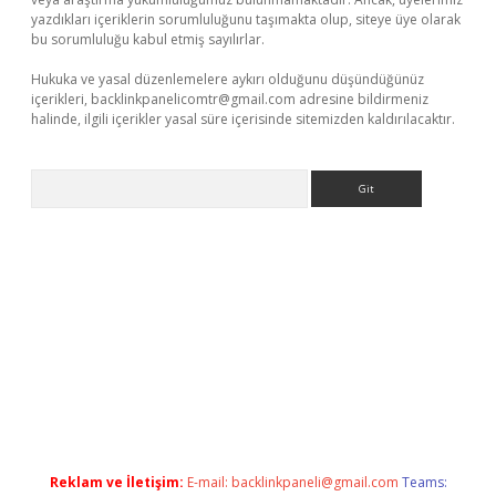
yazdıkları içeriklerin sorumluluğunu taşımakta olup, siteye üye olarak
bu sorumluluğu kabul etmiş sayılırlar.
Hukuka ve yasal düzenlemelere aykırı olduğunu düşündüğünüz
içerikleri,
backlinkpanelicomtr@gmail.com
adresine bildirmeniz
halinde, ilgili içerikler yasal süre içerisinde sitemizden kaldırılacaktır.
Arama
yz
Reklam ve İletişim:
E-mail:
backlinkpaneli@gmail.com
Teams: