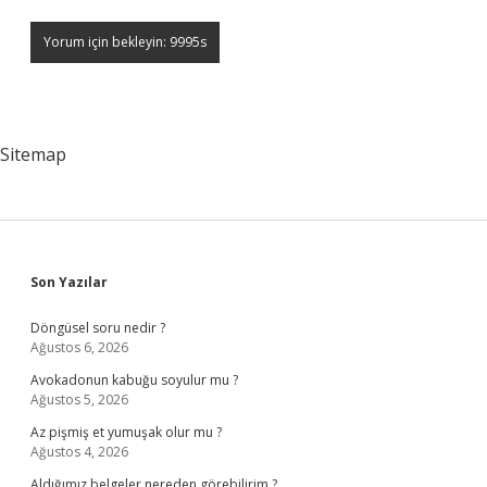
Sitemap
Sidebar
Son Yazılar
Döngüsel soru nedir ?
Ağustos 6, 2026
Avokadonun kabuğu soyulur mu ?
Ağustos 5, 2026
Az pişmiş et yumuşak olur mu ?
Ağustos 4, 2026
Aldığımız belgeler nereden görebilirim ?