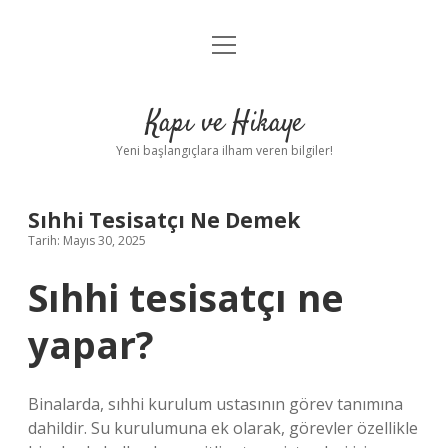
menüyü
Anasayfa
aç
Gizlilik Politikası
Kapı ve Hikaye
Yasal Uyarı
Yeni başlangıçlara ilham veren bilgiler!
Hakkımızda
Sıhhi Tesisatçı Ne Demek
Tarih: Mayıs 30, 2025
Sıhhi tesisatçı ne
yapar?
Binalarda, sıhhi kurulum ustasının görev tanımına
dahildir. Su kurulumuna ek olarak, görevler özellikle