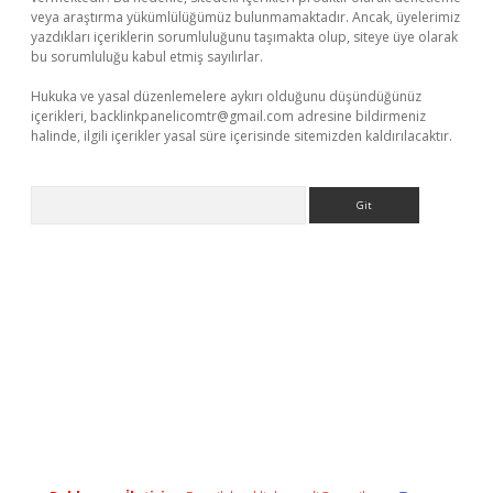
veya araştırma yükümlülüğümüz bulunmamaktadır. Ancak, üyelerimiz
yazdıkları içeriklerin sorumluluğunu taşımakta olup, siteye üye olarak
bu sorumluluğu kabul etmiş sayılırlar.
Hukuka ve yasal düzenlemelere aykırı olduğunu düşündüğünüz
içerikleri,
backlinkpanelicomtr@gmail.com
adresine bildirmeniz
halinde, ilgili içerikler yasal süre içerisinde sitemizden kaldırılacaktır.
Arama
xbet yeni giriş adresi
betexper.xyz