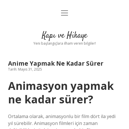
menüyü
Anasayfa
aç
Gizlilik Politikası
Kapı ve Hikaye
Yasal Uyarı
Yeni başlangıçlara ilham veren bilgiler!
Hakkımızda
Anime Yapmak Ne Kadar Sürer
Tarih: Mayıs 31, 2025
Animasyon yapmak
ne kadar sürer?
Ortalama olarak, animasyonlu bir film dört ila yedi
yıl sürebilir. Animasyon filmleri için zaman