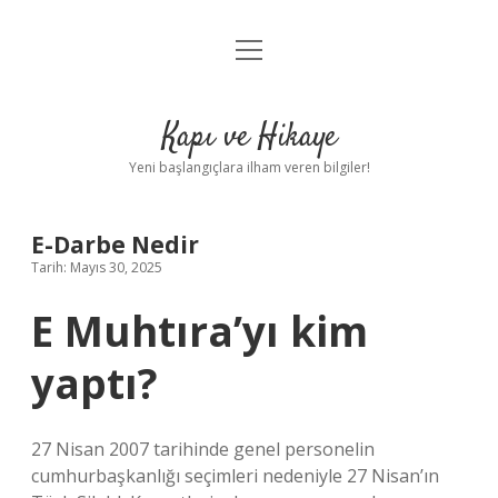
menüyü
Anasayfa
aç
Gizlilik Politikası
Kapı ve Hikaye
Yasal Uyarı
Yeni başlangıçlara ilham veren bilgiler!
Hakkımızda
E-Darbe Nedir
Tarih: Mayıs 30, 2025
E Muhtıra’yı kim
yaptı?
27 Nisan 2007 tarihinde genel personelin
cumhurbaşkanlığı seçimleri nedeniyle 27 Nisan’ın