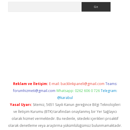
Arama
lexbet yeni giriş adresi
betexper.xyz
Reklam ve İletişim:
E-mail:
backlinkpaneli@gmail.com
Teams:
forumhizmeti@gmail.com
Whatsapp: 0262 606 0 726
Telegram:
@karabul
Yasal Uyarı:
Sitemiz, 5651 Sayılı Kanun gereğince Bilgi Teknolojileri
ve İletişim Kurumu (BTK) tarafından onaylanmış bir Yer Sağlayıcı
olarak hizmet vermektedir. Bu nedenle, sitedeki içerikleri proaktif
olarak denetleme veya araştırma yükümlülüğümüz bulunmamaktadır.