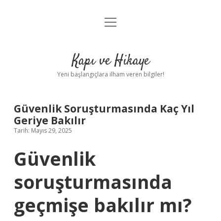
menüyü
Anasayfa
aç
Gizlilik Politikası
Kapı ve Hikaye
Yasal Uyarı
Yeni başlangıçlara ilham veren bilgiler!
Hakkımızda
Güvenlik Soruşturmasında Kaç Yıl
Geriye Bakılır
Tarih: Mayıs 29, 2025
Güvenlik
soruşturmasında
geçmişe bakılır mı?