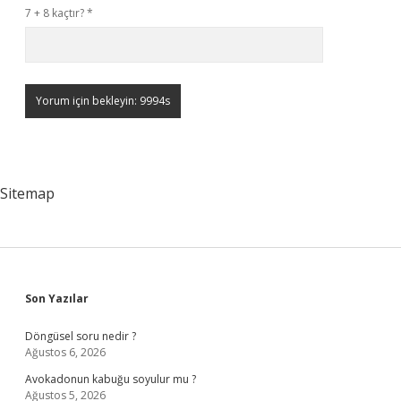
7 + 8 kaçtır?
*
Sitemap
Sidebar
Son Yazılar
Döngüsel soru nedir ?
Ağustos 6, 2026
Avokadonun kabuğu soyulur mu ?
Ağustos 5, 2026