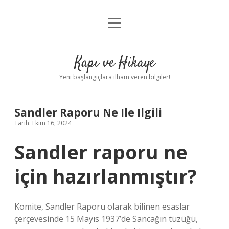
menüyü
Anasayfa
aç
Gizlilik Politikası
Kapı ve Hikaye
Yasal Uyarı
Yeni başlangıçlara ilham veren bilgiler!
Hakkımızda
Sandler Raporu Ne Ile Ilgili
Tarih: Ekim 16, 2024
Sandler raporu ne
için hazırlanmıştır?
Komite, Sandler Raporu olarak bilinen esaslar
çerçevesinde 15 Mayıs 1937’de Sancağın tüzüğü,