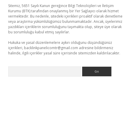
Sitemiz, 5651 Sayılı Kanun gereğince Bilgi Teknolojileri ve İletişim
Kurumu (BTK) tarafından onaylanmış bir Yer Sağlayıcı olarak hizmet
vermektedir. Bu nedenle, sitedeki içerikleri proaktif olarak denetleme
veya araştırma yükümlülüğümüz bulunmamaktadır. Ancak, üyelerimiz
yazdıkları içeriklerin sorumluluğunu taşımakta olup, siteye üye olarak
bu sorumluluğu kabul etmiş sayılırlar.
Hukuka ve yasal düzenlemelere aykırı olduğunu düşündüğünüz
içerikleri,
backlinkpanelicomtr@gmail.com
adresine bildirmeniz
halinde, ilgili içerikler yasal süre içerisinde sitemizden kaldırılacaktır.
Arama
t yeni giriş adresi
betexper.xyz