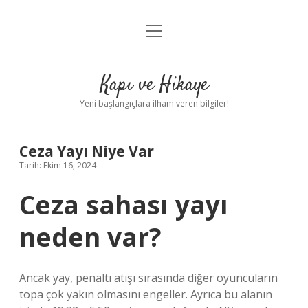
menüyü
Anasayfa
aç
Gizlilik Politikası
Kapı ve Hikaye
Yasal Uyarı
Yeni başlangıçlara ilham veren bilgiler!
Hakkımızda
Ceza Yayı Niye Var
Tarih: Ekim 16, 2024
Ceza sahası yayı
neden var?
Ancak yay, penaltı atışı sırasında diğer oyuncuların
topa çok yakın olmasını engeller. Ayrıca bu alanın