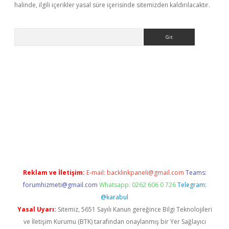
halinde, ilgili içerikler yasal süre içerisinde sitemizden kaldırılacaktır.
Arama
et yeni giriş adresi
betexper.xyz
Reklam ve İletişim:
E-mail:
backlinkpaneli@gmail.com
Teams:
forumhizmeti@gmail.com
Whatsapp: 0262 606 0 726
Telegram:
@karabul
Yasal Uyarı:
Sitemiz, 5651 Sayılı Kanun gereğince Bilgi Teknolojileri
ve İletişim Kurumu (BTK) tarafından onaylanmış bir Yer Sağlayıcı