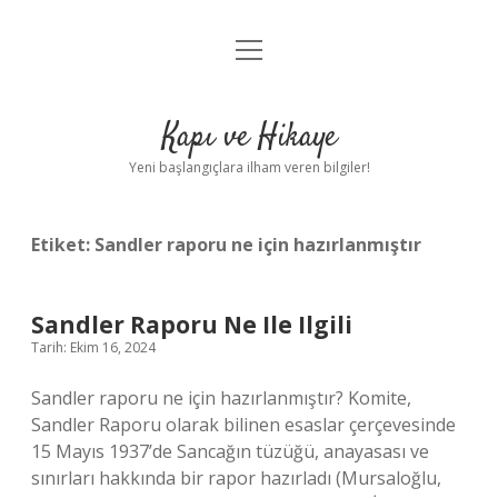
menüyü
Anasayfa
aç
Gizlilik Politikası
Kapı ve Hikaye
Yasal Uyarı
Yeni başlangıçlara ilham veren bilgiler!
Hakkımızda
Etiket:
Sandler raporu ne için hazırlanmıştır
Sandler Raporu Ne Ile Ilgili
Tarih: Ekim 16, 2024
Sandler raporu ne için hazırlanmıştır? Komite,
Sandler Raporu olarak bilinen esaslar çerçevesinde
15 Mayıs 1937’de Sancağın tüzüğü, anayasası ve
sınırları hakkında bir rapor hazırladı (Mursaloğlu,