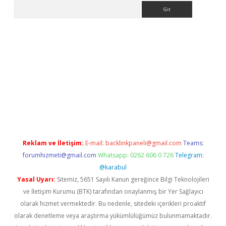
Arama
er.xyz
Reklam ve İletişim:
E-mail:
backlinkpaneli@gmail.com
Teams:
forumhizmeti@gmail.com
Whatsapp: 0262 606 0 726
Telegram:
@karabul
Yasal Uyarı:
Sitemiz, 5651 Sayılı Kanun gereğince Bilgi Teknolojileri
ve İletişim Kurumu (BTK) tarafından onaylanmış bir Yer Sağlayıcı
olarak hizmet vermektedir. Bu nedenle, sitedeki içerikleri proaktif
olarak denetleme veya araştırma yükümlülüğümüz bulunmamaktadır.