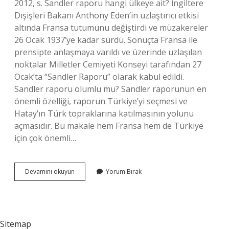
2012, s. Sandler raporu hangi ülkeye ait? İngiltere
Dışişleri Bakanı Anthony Eden’in uzlaştırıcı etkisi
altında Fransa tutumunu değiştirdi ve müzakereler
26 Ocak 1937’ye kadar sürdü. Sonuçta Fransa ile
prensipte anlaşmaya varıldı ve üzerinde uzlaşılan
noktalar Milletler Cemiyeti Konseyi tarafından 27
Ocak’ta “Sandler Raporu” olarak kabul edildi.
Sandler raporu olumlu mu? Sandler raporunun en
önemli özelliği, raporun Türkiye’yi seçmesi ve
Hatay’ın Türk topraklarına katılmasının yolunu
açmasıdır. Bu makale hem Fransa hem de Türkiye
için çok önemli…
Sandler
Devamını okuyun
Yorum Bırak
Raporu
Ne
Ile
Ilgili
Sitemap