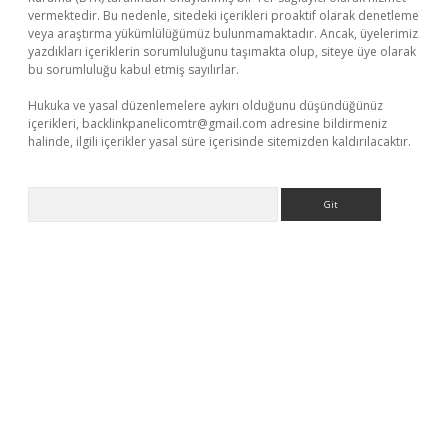
vermektedir. Bu nedenle, sitedeki içerikleri proaktif olarak denetleme
veya araştırma yükümlülüğümüz bulunmamaktadır. Ancak, üyelerimiz
yazdıkları içeriklerin sorumluluğunu taşımakta olup, siteye üye olarak
bu sorumluluğu kabul etmiş sayılırlar.
Hukuka ve yasal düzenlemelere aykırı olduğunu düşündüğünüz
içerikleri,
backlinkpanelicomtr@gmail.com
adresine bildirmeniz
halinde, ilgili içerikler yasal süre içerisinde sitemizden kaldırılacaktır.
Arama
lexbet yeni giriş adresi
betexper.xyz