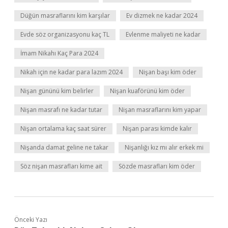
Düğün masraflarını kim karşılar
Ev dizmek ne kadar 2024
Evde söz organizasyonu kaç TL
Evlenme maliyeti ne kadar
İmam Nikahı Kaç Para 2024
Nikah için ne kadar para lazım 2024
Nişan başı kim öder
Nişan gününü kim belirler
Nişan kuaförünü kim öder
Nişan masrafı ne kadar tutar
Nişan masraflarını kim yapar
Nişan ortalama kaç saat sürer
Nişan parası kimde kalır
Nişanda damat geline ne takar
Nişanlığı kız mı alır erkek mi
Söz nişan masrafları kime ait
Sözde masrafları kim öder
Önceki Yazı