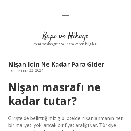
menüyü
Anasayfa
aç
Gizlilik Politikası
Kapı ve Hikaye
Yasal Uyarı
Yeni başlangıçlara ilham veren bilgiler!
Hakkımızda
Nişan Için Ne Kadar Para Gider
Tarih: Kasım 22, 2024
Nişan masrafı ne
kadar tutar?
Girişte de belirttiğimiz gibi otelde nişanlanmanın net
bir maliyeti yok; ancak bir fiyat aralığı var. Türkiye