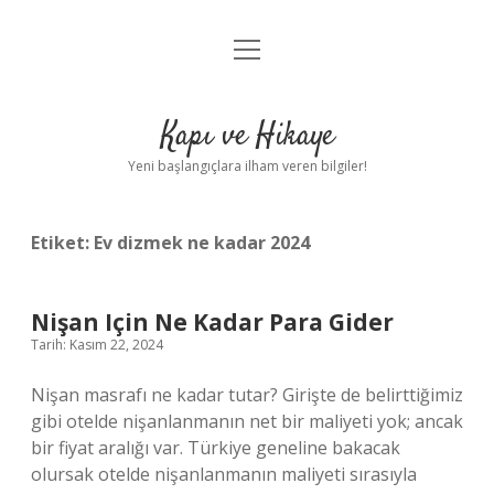
menüyü
Anasayfa
aç
Gizlilik Politikası
Kapı ve Hikaye
Yasal Uyarı
Yeni başlangıçlara ilham veren bilgiler!
Hakkımızda
Etiket:
Ev dizmek ne kadar 2024
Nişan Için Ne Kadar Para Gider
Tarih: Kasım 22, 2024
Nişan masrafı ne kadar tutar? Girişte de belirttiğimiz
gibi otelde nişanlanmanın net bir maliyeti yok; ancak
bir fiyat aralığı var. Türkiye geneline bakacak
olursak otelde nişanlanmanın maliyeti sırasıyla