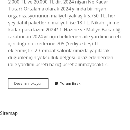
2.000 TL ve 20.000 TL’dir. 2024 nişan Ne Kadar
Tutar? Ortalama olarak 2024 yılında bir nişan
organizasyonunun maliyeti yaklaşık 5.750 TL, her
şey dahil paketlerin maliyeti ise 18 TL. Nikah için ne
kadar para lazım 2024? 1. Hazine ve Maliye Bakanlığı
tarafından 2024 yılı için belirlenen aile yardımı ücreti
için düğün ücretlerine 705 (Yediyüzbeş) TL
eklenmiştir. 2. Cemaat salonlarımızda yapılacak
düğünler için yoksulluk belgesi ibraz edenlerden
(aile yardımı ücreti hariç) ücret alınmayacaktır.…
Nişan
Devamını okuyun
Yorum Bırak
Için
Ne
Kadar
Para
Gider
Sitemap