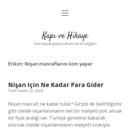
menüyü
Anasayfa
aç
Gizlilik Politikası
Kapı ve Hikaye
Yasal Uyarı
Yeni başlangıçlara ilham veren bilgiler!
Hakkımızda
Etiket:
Nişan masraflarını kim yapar
Nişan Için Ne Kadar Para Gider
Tarih: Kasım 22, 2024
Nişan masrafı ne kadar tutar? Girişte de belirttiğimiz
gibi otelde nişanlanmanın net bir maliyeti yok; ancak
bir fiyat aralığı var. Türkiye geneline bakacak
olursak otelde nişanlanmanın maliyeti sırasıyla