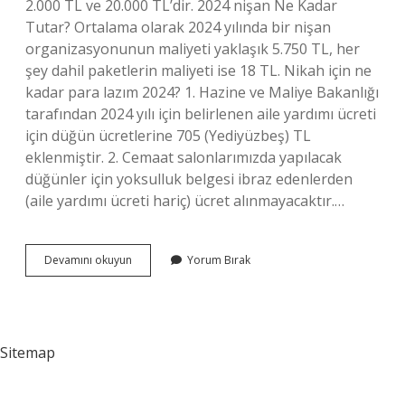
2.000 TL ve 20.000 TL’dir. 2024 nişan Ne Kadar
Tutar? Ortalama olarak 2024 yılında bir nişan
organizasyonunun maliyeti yaklaşık 5.750 TL, her
şey dahil paketlerin maliyeti ise 18 TL. Nikah için ne
kadar para lazım 2024? 1. Hazine ve Maliye Bakanlığı
tarafından 2024 yılı için belirlenen aile yardımı ücreti
için düğün ücretlerine 705 (Yediyüzbeş) TL
eklenmiştir. 2. Cemaat salonlarımızda yapılacak
düğünler için yoksulluk belgesi ibraz edenlerden
(aile yardımı ücreti hariç) ücret alınmayacaktır.…
Nişan
Devamını okuyun
Yorum Bırak
Için
Ne
Kadar
Para
Gider
Sitemap