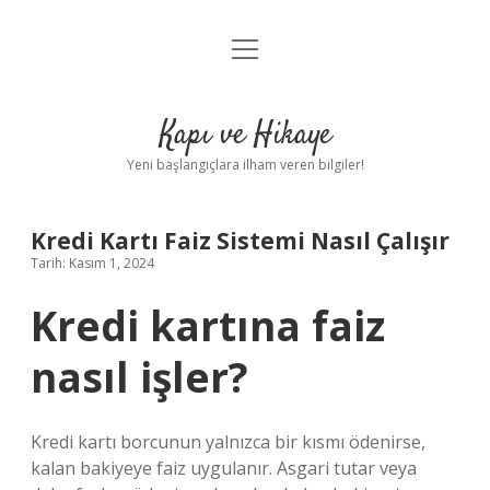
menüyü
Anasayfa
aç
Gizlilik Politikası
Kapı ve Hikaye
Yasal Uyarı
Yeni başlangıçlara ilham veren bilgiler!
Hakkımızda
Kredi Kartı Faiz Sistemi Nasıl Çalışır
Tarih: Kasım 1, 2024
Kredi kartına faiz
nasıl işler?
Kredi kartı borcunun yalnızca bir kısmı ödenirse,
kalan bakiyeye faiz uygulanır. Asgari tutar veya