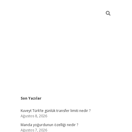
Sidebar
Son Yazılar
elexbet yeni giriş adresi
betexper.xyz
Kuveyt Türk’te günlük transfer limiti nedir ?
Ağustos 8, 2026
Manda yoğurdunun özelliği nedir ?
Ağustos 7, 2026