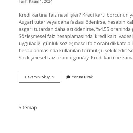
Tarih: Kasım 1, 2024
Kredi kartına faiz nasıl işler? Kredi kartı borcunun 
Asgari tutar veya daha fazlası ödenirse, hesabın ka
asgari tutardan daha azı ödenirse, %4,55 oranında ge
Sözleşmesel faiz hesaplamasında; kredi kartı vades
uyguladığı günlük sözleşmesel faiz oranı dikkate al
hesaplanmasında kullanılan formül şu şekildedir: S
Sözleşmesel faiz oranı x gün/ay. Kredi kartı ne zam
Kredi
Devamını okuyun
Yorum Bırak
Kartı
Faiz
Sistemi
Nasıl
Çalışır
Sitemap