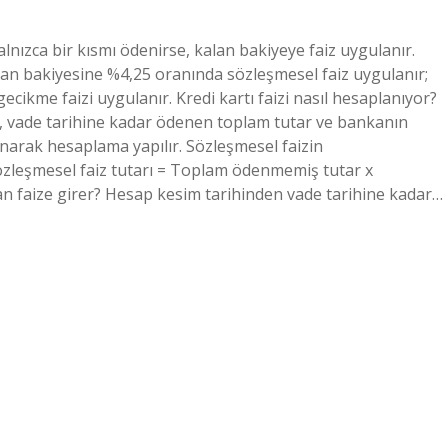
yalnızca bir kısmı ödenirse, kalan bakiyeye faiz uygulanır.
lan bakiyesine %4,25 oranında sözleşmesel faiz uygulanır;
cikme faizi uygulanır. Kredi kartı faizi nasıl hesaplanıyor?
i, vade tarihine kadar ödenen toplam tutar ve bankanın
ınarak hesaplama yapılır. Sözleşmesel faizin
özleşmesel faiz tutarı = Toplam ödenmemiş tutar x
an faize girer? Hesap kesim tarihinden vade tarihine kadar…