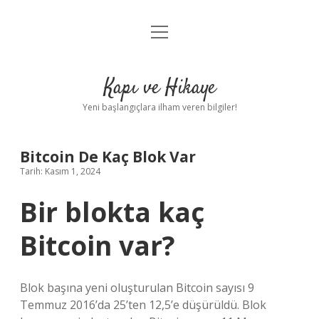
menüyü
Anasayfa
aç
Gizlilik Politikası
Kapı ve Hikaye
Yasal Uyarı
Yeni başlangıçlara ilham veren bilgiler!
Hakkımızda
Bitcoin De Kaç Blok Var
Tarih: Kasım 1, 2024
Bir blokta kaç
Bitcoin var?
Blok başına yeni oluşturulan Bitcoin sayısı 9
Temmuz 2016’da 25’ten 12,5’e düşürüldü. Blok