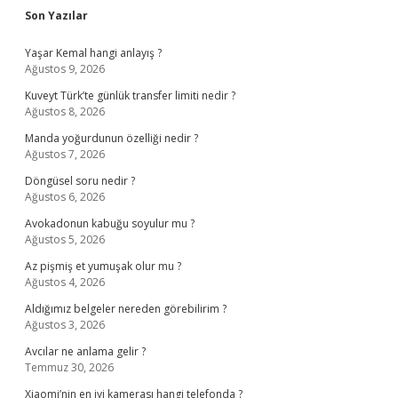
Sidebar
Son Yazılar
Yaşar Kemal hangi anlayış ?
Ağustos 9, 2026
Kuveyt Türk’te günlük transfer limiti nedir ?
Ağustos 8, 2026
Manda yoğurdunun özelliği nedir ?
Ağustos 7, 2026
Döngüsel soru nedir ?
Ağustos 6, 2026
Avokadonun kabuğu soyulur mu ?
Ağustos 5, 2026
Az pişmiş et yumuşak olur mu ?
Ağustos 4, 2026
Aldığımız belgeler nereden görebilirim ?
Ağustos 3, 2026
Avcılar ne anlama gelir ?
Temmuz 30, 2026
Xiaomi’nin en iyi kamerası hangi telefonda ?