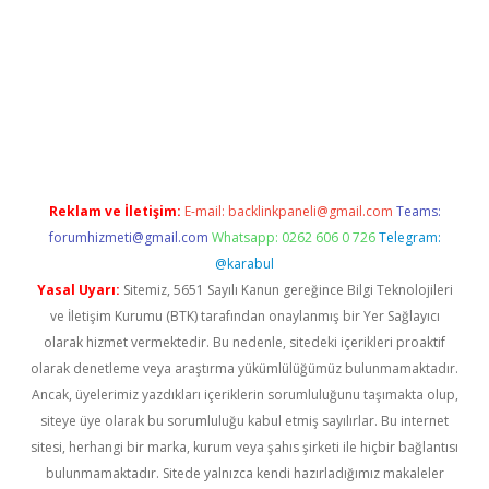
xbet yeni giriş adresi
betexper.xyz
Reklam ve İletişim:
E-mail:
backlinkpaneli@gmail.com
Teams:
forumhizmeti@gmail.com
Whatsapp: 0262 606 0 726
Telegram:
@karabul
Yasal Uyarı:
Sitemiz, 5651 Sayılı Kanun gereğince Bilgi Teknolojileri
ve İletişim Kurumu (BTK) tarafından onaylanmış bir Yer Sağlayıcı
olarak hizmet vermektedir. Bu nedenle, sitedeki içerikleri proaktif
olarak denetleme veya araştırma yükümlülüğümüz bulunmamaktadır.
Ancak, üyelerimiz yazdıkları içeriklerin sorumluluğunu taşımakta olup,
siteye üye olarak bu sorumluluğu kabul etmiş sayılırlar. Bu internet
sitesi, herhangi bir marka, kurum veya şahıs şirketi ile hiçbir bağlantısı
bulunmamaktadır. Sitede yalnızca kendi hazırladığımız makaleler