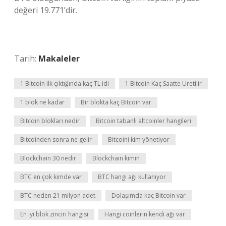
değeri 19.771’dir.
Tarih:
Makaleler
1 Bitcoin ilk çıktığında kaç TL idi
1 Bitcoin Kaç Saatte Üretilir
1 blok ne kadar
Bir blokta kaç Bitcoin var
Bitcoin blokları nedir
Bitcoin tabanlı altcoinler hangileri
Bitcoinden sonra ne gelir
Bitcoini kim yönetiyor
Blockchain 30 nedir
Blockchain kimin
BTC en çok kimde var
BTC hangi ağı kullanıyor
BTC neden 21 milyon adet
Dolaşımda kaç Bitcoin var
En iyi blok zinciri hangisi
Hangi coinlerin kendi ağı var