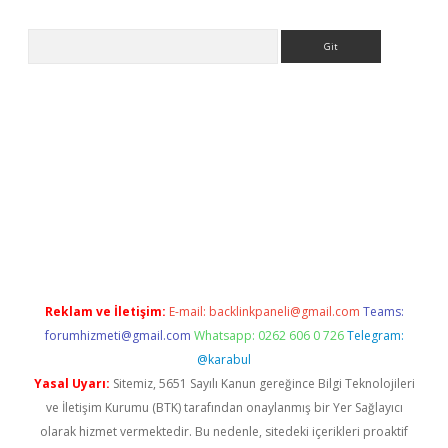
Arama
t yeni giriş adresi
betexper.xyz
Reklam ve İletişim:
E-mail:
backlinkpaneli@gmail.com
Teams:
forumhizmeti@gmail.com
Whatsapp: 0262 606 0 726
Telegram:
@karabul
Yasal Uyarı:
Sitemiz, 5651 Sayılı Kanun gereğince Bilgi Teknolojileri
ve İletişim Kurumu (BTK) tarafından onaylanmış bir Yer Sağlayıcı
olarak hizmet vermektedir. Bu nedenle, sitedeki içerikleri proaktif