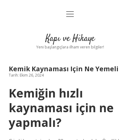
menüyü
Anasayfa
aç
Gizlilik Politikası
Kapı ve Hikaye
Yasal Uyarı
Yeni başlangıçlara ilham veren bilgiler!
Hakkımızda
Kemik Kaynaması Için Ne Yemeli
Tarih: Ekim 26, 2024
Kemiğin hızlı
kaynaması için ne
yapmalı?