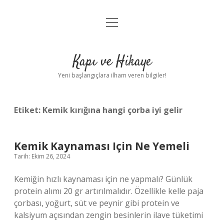
menüyü
Anasayfa
aç
Gizlilik Politikası
Kapı ve Hikaye
Yasal Uyarı
Yeni başlangıçlara ilham veren bilgiler!
Hakkımızda
Etiket:
Kemik kırığına hangi çorba iyi gelir
Kemik Kaynaması Için Ne Yemeli
Tarih: Ekim 26, 2024
Kemiğin hızlı kaynaması için ne yapmalı? Günlük
protein alımı 20 gr artırılmalıdır. Özellikle kelle paja
çorbası, yoğurt, süt ve peynir gibi protein ve
kalsiyum açısından zengin besinlerin ilave tüketimi