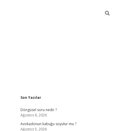
Sidebar
Son Yazılar
elexbet yeni giriş adresi
betexper.xyz
Döngüsel soru nedir ?
Ağustos 6, 2026
Avokadonun kabuğu soyulur mu ?
Ağustos 5, 2026