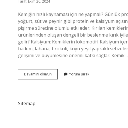
Tarih: Ekim 26, 2024
Kemiğin hızlı kaynaması için ne yapmalı? Günlük protei
yoğurt, süt ve peynir gibi protein ve kalsiyum açısın
pişirme sürecine olumlu etki eder. Kırılan kemikleri
ürünlerinden oluşan dengeli bir beslenme kırık iyileş
gelir? Kalsiyum: Kemiklerin lokomotifi. Kalsiyum içeren
badem, lahana, brokoli, koyu yeşil yapraklı sebzeler
gelişimi ve büyümesine önemli katkı sağlar. Kemik…
Kemik
Devamını okuyun
Yorum Bırak
Kaynaması
Için
Ne
Yemeli
Sitemap