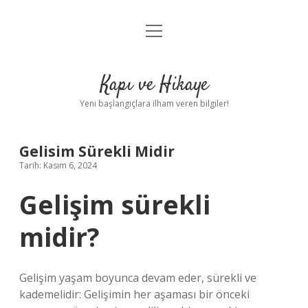
menüyü
Anasayfa
aç
Gizlilik Politikası
Kapı ve Hikaye
Yasal Uyarı
Yeni başlangıçlara ilham veren bilgiler!
Hakkımızda
Gelisim Sürekli Midir
Tarih: Kasım 6, 2024
Gelişim sürekli
midir?
Gelişim yaşam boyunca devam eder, sürekli ve
kademelidir: Gelişimin her aşaması bir önceki