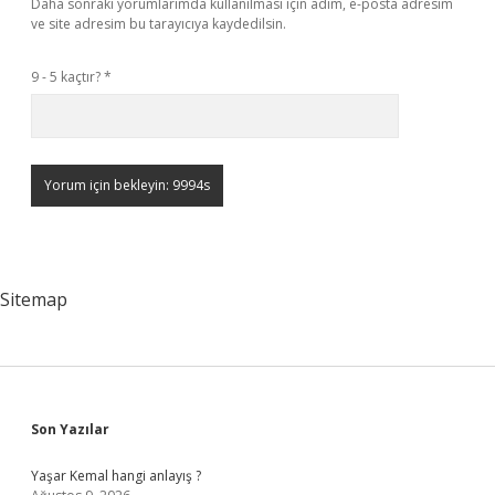
Daha sonraki yorumlarımda kullanılması için adım, e-posta adresim
ve site adresim bu tarayıcıya kaydedilsin.
9 - 5 kaçtır?
*
Sitemap
Sidebar
Son Yazılar
Yaşar Kemal hangi anlayış ?