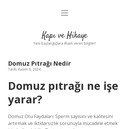
menüyü
Anasayfa
aç
Gizlilik Politikası
Kapı ve Hikaye
Yasal Uyarı
Yeni başlangıçlara ilham veren bilgiler!
Hakkımızda
Domuz Pıtrağı Nedir
Tarih: Kasım 6, 2024
Domuz pıtrağı ne işe
yarar?
Domuz Otu Faydaları: Sperm sayısını ve kalitesini
artırmak ve iktidarsızlık sorunuyla mücadele etmek