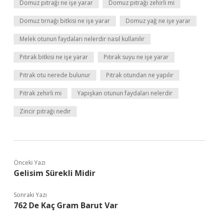
Domuz pıtrağı ne işe yarar
Domuz pıtrağı zehirli mi
Domuz tırnağı bitkisi ne işe yarar
Domuz yağ ne işe yarar
Melek otunun faydaları nelerdir nasıl kullanılır
Pıtırak bitkisi ne işe yarar
Pıtırak suyu ne işe yarar
Pıtrak otu nerede bulunur
Pıtrak otundan ne yapılır
Pıtrak zehirli mi
Yapışkan otunun faydaları nelerdir
Zincir pıtrağı nedir
Önceki Yazı
Gelisim Sürekli Midir
Sonraki Yazı
762 De Kaç Gram Barut Var