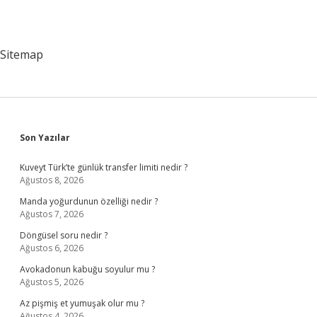
Sitemap
Sidebar
Son Yazılar
Kuveyt Türk’te günlük transfer limiti nedir ?
Ağustos 8, 2026
Manda yoğurdunun özelliği nedir ?
Ağustos 7, 2026
Döngüsel soru nedir ?
Ağustos 6, 2026
Avokadonun kabuğu soyulur mu ?
Ağustos 5, 2026
Az pişmiş et yumuşak olur mu ?
Ağustos 4, 2026