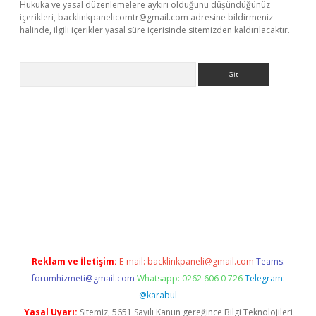
Hukuka ve yasal düzenlemelere aykırı olduğunu düşündüğünüz
içerikleri,
backlinkpanelicomtr@gmail.com
adresine bildirmeniz
halinde, ilgili içerikler yasal süre içerisinde sitemizden kaldırılacaktır.
Arama
xbet yeni giriş adresi
betexper.xyz
Reklam ve İletişim:
E-mail:
backlinkpaneli@gmail.com
Teams:
forumhizmeti@gmail.com
Whatsapp: 0262 606 0 726
Telegram:
@karabul
Yasal Uyarı:
Sitemiz, 5651 Sayılı Kanun gereğince Bilgi Teknolojileri