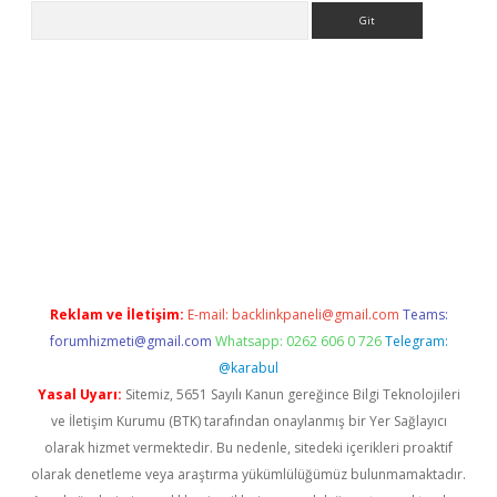
Arama
xper.xyz
Reklam ve İletişim:
E-mail:
backlinkpaneli@gmail.com
Teams:
forumhizmeti@gmail.com
Whatsapp: 0262 606 0 726
Telegram:
@karabul
Yasal Uyarı:
Sitemiz, 5651 Sayılı Kanun gereğince Bilgi Teknolojileri
ve İletişim Kurumu (BTK) tarafından onaylanmış bir Yer Sağlayıcı
olarak hizmet vermektedir. Bu nedenle, sitedeki içerikleri proaktif
olarak denetleme veya araştırma yükümlülüğümüz bulunmamaktadır.