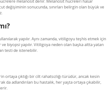
crelere melanosit denir. Melanosit hücreleri hasar
cut değişiminin sonucunda, sınırları belirgin olan büyük ve
z.
 mı?
llanılarak yapılır. Aynı zamanda, vitiligoyu teşhis etmek için
ır ve biyopsi yapılır. Vitiligoya neden olan başka altta yatan
 testi de istenebilir.
rin ortaya çıktığı bir cilt rahatsızlığı türüdür, ancak kesin
ak da adlandırılan bu hastalık, her yaşta ortaya çıkabilir,
erir.