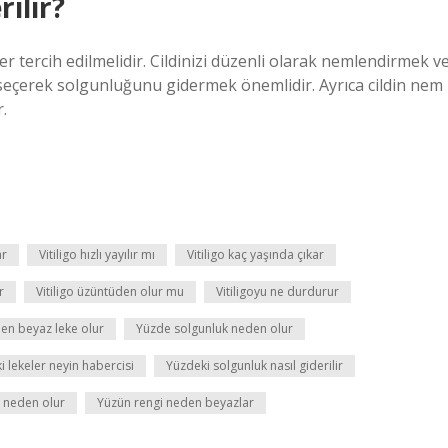
ilir?
r tercih edilmelidir. Cildinizi düzenli olarak nemlendirmek v
 seçerek solgunluğunu gidermek önemlidir. Ayrıca cildin nem
.
ar
Vitiligo hızlı yayılır mı
Vitiligo kaç yaşında çıkar
r
Vitiligo üzüntüden olur mu
Vitiligoyu ne durdurur
en beyaz leke olur
Yüzde solgunluk neden olur
i lekeler neyin habercisi
Yüzdeki solgunluk nasıl giderilir
 neden olur
Yüzün rengi neden beyazlar