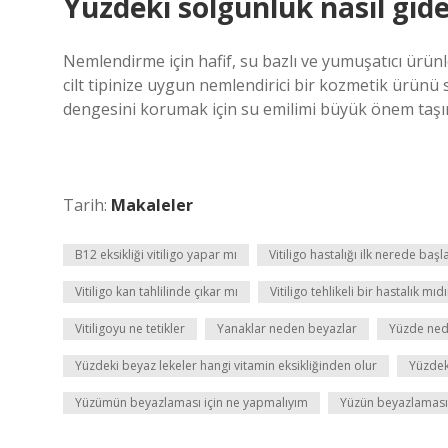
Yüzdeki solgunluk nasıl gider
Nemlendirme için hafif, su bazlı ve yumuşatıcı ürünle
cilt tipinize uygun nemlendirici bir kozmetik ürünü
dengesini korumak için su emilimi büyük önem taşır
Tarih:
Makaleler
B12 eksikliği vitiligo yapar mı
Vitiligo hastalığı ilk nerede başl
Vitiligo kan tahlilinde çıkar mı
Vitiligo tehlikeli bir hastalık mıdı
Vitiligoyu ne tetikler
Yanaklar neden beyazlar
Yüzde ned
Yüzdeki beyaz lekeler hangi vitamin eksikliğinden olur
Yüzdek
Yüzümün beyazlaması için ne yapmalıyım
Yüzün beyazlaması