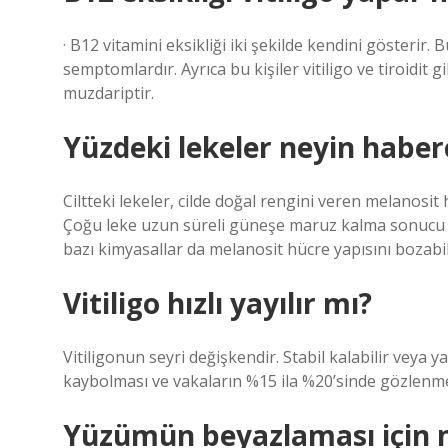
· B12 vitamini eksikliği iki şekilde kendini gösterir.
semptomlardır. Ayrıca bu kişiler vitiligo ve tiroidit g
muzdariptir.
Yüzdeki lekeler neyin haberc
Ciltteki lekeler, cilde doğal rengini veren melanosit 
Çoğu leke uzun süreli güneşe maruz kalma sonucu ol
bazı kimyasallar da melanosit hücre yapısını bozabil
Vitiligo hızlı yayılır mı?
Vitiligonun seyri değişkendir. Stabil kalabilir veya y
kaybolması ve vakaların %15 ila %20’sinde gözlen
Yüzümün beyazlaması için 