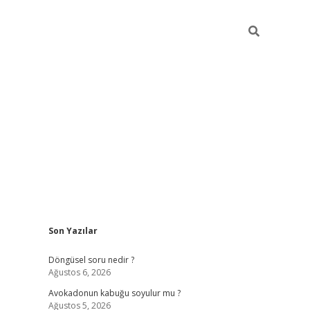
Sidebar
Son Yazılar
elexbet ye
Döngüsel soru nedir ?
Ağustos 6, 2026
Avokadonun kabuğu soyulur mu ?
Ağustos 5, 2026