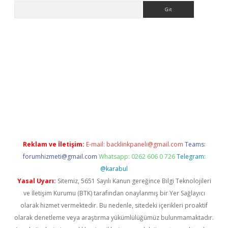
Arama
er.xyz
Reklam ve İletişim:
E-mail:
backlinkpaneli@gmail.com
Teams:
forumhizmeti@gmail.com
Whatsapp: 0262 606 0 726
Telegram:
@karabul
Yasal Uyarı:
Sitemiz, 5651 Sayılı Kanun gereğince Bilgi Teknolojileri
ve İletişim Kurumu (BTK) tarafından onaylanmış bir Yer Sağlayıcı
olarak hizmet vermektedir. Bu nedenle, sitedeki içerikleri proaktif
olarak denetleme veya araştırma yükümlülüğümüz bulunmamaktadır.