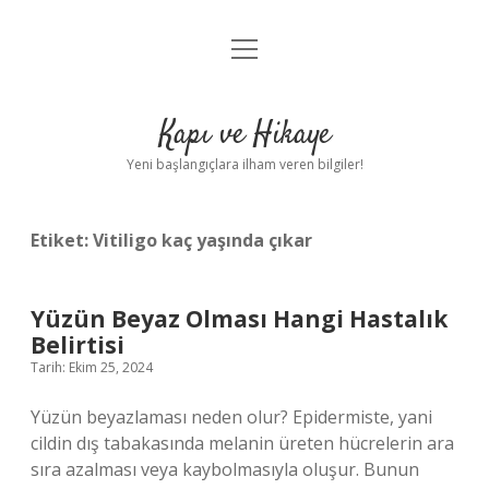
menüyü
Anasayfa
aç
Gizlilik Politikası
Kapı ve Hikaye
Yasal Uyarı
Yeni başlangıçlara ilham veren bilgiler!
Hakkımızda
Etiket:
Vitiligo kaç yaşında çıkar
Yüzün Beyaz Olması Hangi Hastalık
Belirtisi
Tarih: Ekim 25, 2024
Yüzün beyazlaması neden olur? Epidermiste, yani
cildin dış tabakasında melanin üreten hücrelerin ara
sıra azalması veya kaybolmasıyla oluşur. Bunun