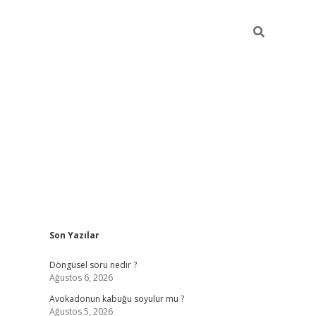
Sidebar
Son Yazılar
elexbet yeni giriş adresi
betexper.xyz
Döngüsel soru nedir ?
Ağustos 6, 2026
Avokadonun kabuğu soyulur mu ?
Ağustos 5, 2026