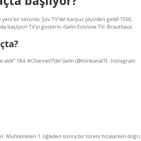
açta başlıyor?
 yeni bir sezonla. Şov TV’de! Karpuz çeyizden geldi! 1500.
unda başlıyor! TV’yi gösterin ›Gelin Evishow TV› Brauthaus
açta?
 aldı!” 184. #Channel7’de! Gelin (@löinkanal7) · Instagram
er. Muhtemelen 1. öğleden sonra bir töreni hizalarken doğr