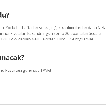
ldu?
du! Zorlu bir haftadan sonra, diğer katılımcılardan daha fazl
rincilik ve altın kazandı. 5 gün sonra 26 puan alan Seda, 5
TURK TV ›Videolar› Geli … Göster Türk TV ›Programlar›
sunacak?
günü Pazartesi günü şov TV’de!