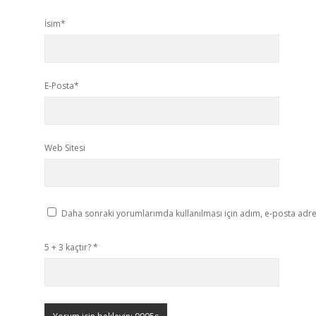
İsim*
E-Posta*
Web Sitesi
Daha sonraki yorumlarımda kullanılması için adım, e-posta adres
5 + 3 kaçtır?
*