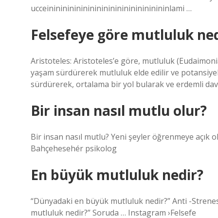
ucceininininininininininininininininininlami …
Felsefeye göre mutluluk ned
Aristoteles: Aristoteles’e göre, mutluluk (Eudaimon
yaşam sürdürerek mutluluk elde edilir ve potansiyeli
sürdürerek, ortalama bir yol bularak ve erdemli d
Bir insan nasıl mutlu olur?
Bir insan nasıl mutlu? Yeni şeyler öğrenmeye açık olun
Bahçehesehér psikolog
En büyük mutluluk nedir?
“Dünyadaki en büyük mutluluk nedir?” Anti -Strenes
mutluluk nedir?” Soruda … Instagram ›Felsefe