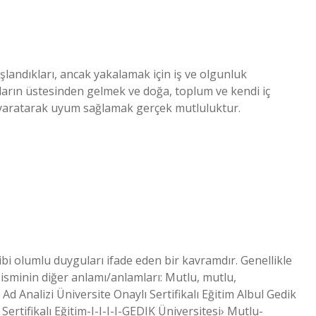
şlandıkları, ancak yakalamak için iş ve olgunluk
ların üstesinden gelmek ve doğa, toplum ve kendi iç
 yaratarak uyum sağlamak gerçek mutluluktur.
ibi olumlu duyguları ifade eden bir kavramdır. Genellikle
isminin diğer anlamı/anlamları: Mutlu, mutlu,
d Analizi Üniversite Onaylı Sertifikalı Eğitim Albul Gedik
ertifikalı Eğitim-I-I-I-I-GEDIK Üniversitesi› Mutlu-