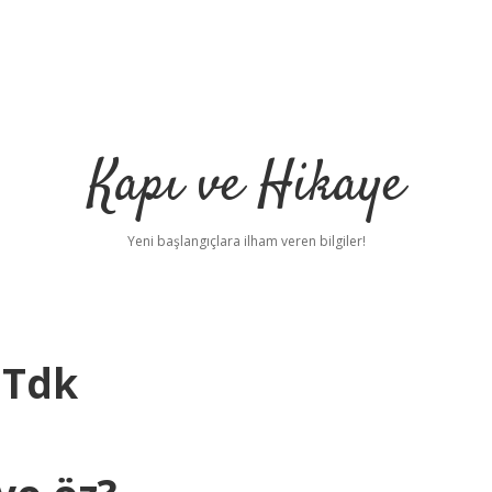
Kapı ve Hikaye
Yeni başlangıçlara ilham veren bilgiler!
 Tdk