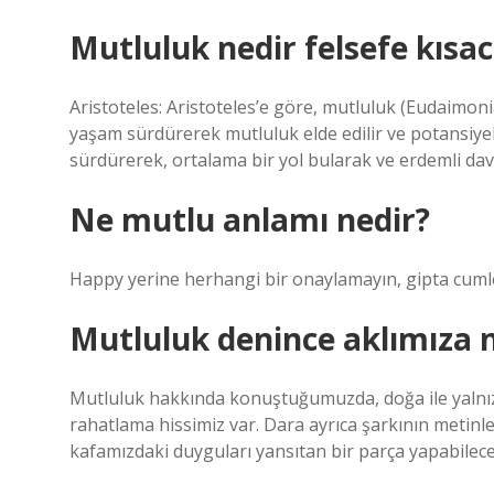
Mutluluk nedir felsefe kısa
Aristoteles: Aristoteles’e göre, mutluluk (Eudaimon
yaşam sürdürerek mutluluk elde edilir ve potansiyeli
sürdürerek, ortalama bir yol bularak ve erdemli d
Ne mutlu anlamı nedir?
Happy yerine herhangi bir onaylamayın, gipta cum
Mutluluk denince aklımıza n
Mutluluk hakkında konuştuğumuzda, doğa ile yalnız
rahatlama hissimiz var. Dara ayrıca şarkının metinler
kafamızdaki duyguları yansıtan bir parça yapabilec