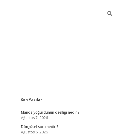
Sidebar
Son Yazılar
elexbet yeni giriş adresi
betexper.xyz
Manda yoğurdunun özelliği nedir ?
Ağustos 7, 2026
Döngüsel soru nedir ?
Ağustos 6, 2026