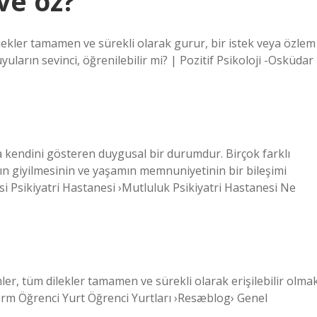
ve öz?
lekler tamamen ve sürekli olarak gurur, bir istek veya özlem
yuların sevinci, öğrenilebilir mi? | Pozitif Psikoloji -Osküdar
a kendini gösteren duygusal bir durumdur. Birçok farklı
n giyilmesinin ve yaşamın memnuniyetinin bir bileşimi
si Psikiyatri Hastanesi ›Mutluluk Psikiyatri Hastanesi Ne
r, tüm dilekler tamamen ve sürekli olarak erişilebilir olma
idorm Öğrenci Yurt Öğrenci Yurtları ›Resæblog› Genel