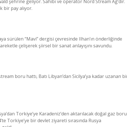
ald şehrine geliyor. Sahibi ve operatör Nord Stream Ag’dir.
 bir pay alıyor.
ya sürülen “Mavi” dergisi çevresinde Ilhan’ın önderliğinde
reketle çelişerek şiirsel bir sanat anlayışını savundu.
stream boru hattı, Batı Libyan’dan Sicilya’ya kadar uzanan bi
ya’dan Torkiye’ye Karadeniz’den aktarılacak doğal gaz boru
4’te Torkiye’ye bir devlet ziyareti sırasında Rusya