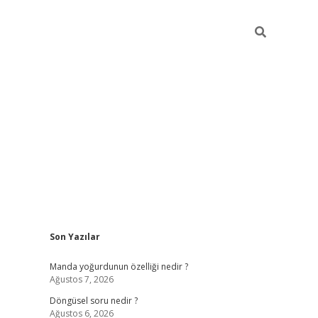
Sidebar
Son Yazılar
elexbet yeni giriş adresi
betexper.xyz
Manda yoğurdunun özelliği nedir ?
Ağustos 7, 2026
Döngüsel soru nedir ?
Ağustos 6, 2026