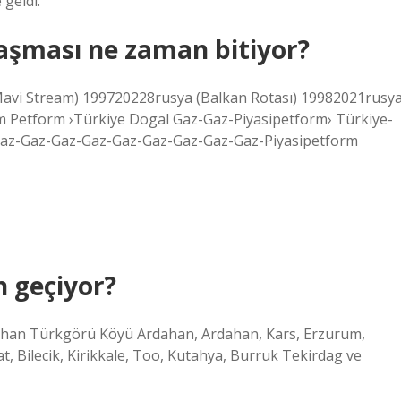
geldi.
aşması ne zaman bitiyor?
(Mavi Stream) 199720228rusya (Balkan Rotası) 19982021rusy
Petform ›Türkiye Dogal Gaz-Gaz-Piyasipetform› Türkiye-
az-Gaz-Gaz-Gaz-Gaz-Gaz-Gaz-Gaz-Gaz-Piyasipetform
n geçiyor?
rdahan Türkgörü Köyü Ardahan, Ardahan, Kars, Erzurum,
, Bilecik, Kirikkale, Too, Kutahya, Burruk Tekirdag ve