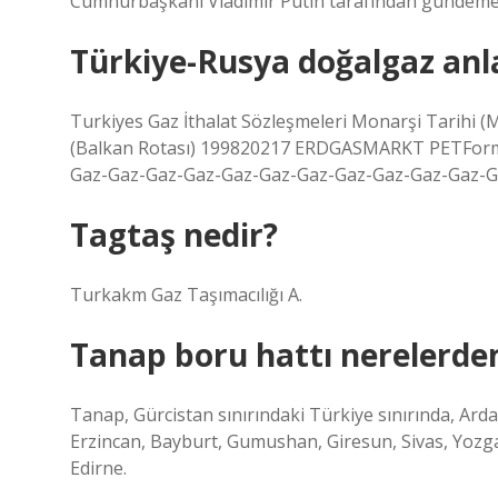
Cumhurbaşkanı Vladimir Putin tarafından gündeme 
Türkiye-Rusya doğalgaz anl
Turkiyes Gaz İthalat Sözleşmeleri Monarşi Tarihi 
(Balkan Rotası) 199820217 ERDGASMARKT PETForm 
Gaz-Gaz-Gaz-Gaz-Gaz-Gaz-Gaz-Gaz-Gaz-Gaz-Gaz-G
Tagtaş nedir?
Turkakm Gaz Taşımacılığı A.
Tanap boru hattı nerelerde
Tanap, Gürcistan sınırındaki Türkiye sınırında, A
Erzincan, Bayburt, Gumushan, Giresun, Sivas, Yozgat
Edirne.