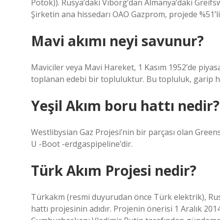
Potok)). Rusya’daki Vıborg’dan Almanya’daki Greifsw
Şirketin ana hissedarı OAO Gazprom, projede %51’lik
Mavi akımı neyi savunur?
Maviciler veya Mavi Hareket, 1 Kasım 1952’de piyasa
toplanan edebi bir topluluktur. Bu topluluk, garip ha
Yeşil Akım boru hattı nedir?
Westlibysian Gaz Projesi’nin bir parçası olan Green
U -Boot -erdgaspipeline’dir.
Türk Akım Projesi nedir?
Türkakm (resmi duyurudan önce Türk elektrik), Rus
hattı projesinin adıdır. Projenin önerisi 1 Aralık 201