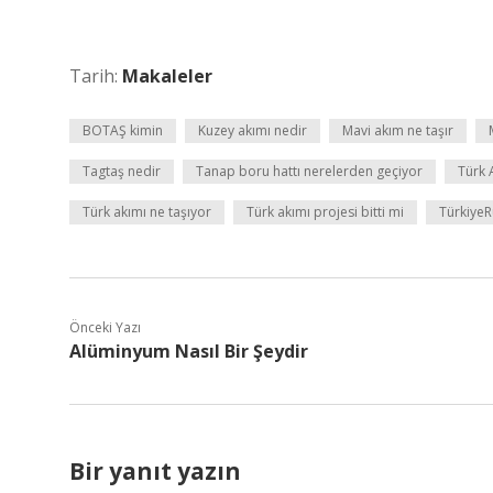
Tarih:
Makaleler
BOTAŞ kimin
Kuzey akımı nedir
Mavi akım ne taşır
Tagtaş nedir
Tanap boru hattı nerelerden geçiyor
Türk 
Türk akımı ne taşıyor
Türk akımı projesi bitti mi
TürkiyeR
Önceki Yazı
Alüminyum Nasıl Bir Şeydir
Bir yanıt yazın