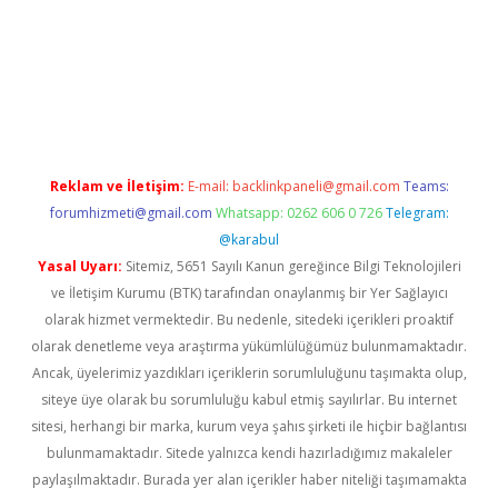
t yeni giriş adresi
betexper.xyz
Reklam ve İletişim:
E-mail:
backlinkpaneli@gmail.com
Teams:
forumhizmeti@gmail.com
Whatsapp: 0262 606 0 726
Telegram:
@karabul
Yasal Uyarı:
Sitemiz, 5651 Sayılı Kanun gereğince Bilgi Teknolojileri
ve İletişim Kurumu (BTK) tarafından onaylanmış bir Yer Sağlayıcı
olarak hizmet vermektedir. Bu nedenle, sitedeki içerikleri proaktif
olarak denetleme veya araştırma yükümlülüğümüz bulunmamaktadır.
Ancak, üyelerimiz yazdıkları içeriklerin sorumluluğunu taşımakta olup,
siteye üye olarak bu sorumluluğu kabul etmiş sayılırlar. Bu internet
sitesi, herhangi bir marka, kurum veya şahıs şirketi ile hiçbir bağlantısı
bulunmamaktadır. Sitede yalnızca kendi hazırladığımız makaleler
paylaşılmaktadır. Burada yer alan içerikler haber niteliği taşımamakta