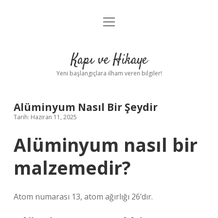
menüyü
Anasayfa
aç
Gizlilik Politikası
Kapı ve Hikaye
Yasal Uyarı
Yeni başlangıçlara ilham veren bilgiler!
Hakkımızda
Alüminyum Nasıl Bir Şeydir
Tarih: Haziran 11, 2025
Alüminyum nasıl bir
malzemedir?
Atom numarası 13, atom ağırlığı 26’dır.