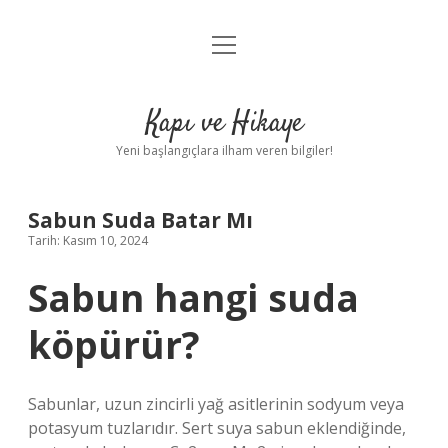
menüyü
Anasayfa
aç
Gizlilik Politikası
Kapı ve Hikaye
Yasal Uyarı
Yeni başlangıçlara ilham veren bilgiler!
Hakkımızda
Sabun Suda Batar Mı
Tarih: Kasım 10, 2024
Sabun hangi suda
köpürür?
Sabunlar, uzun zincirli yağ asitlerinin sodyum veya
potasyum tuzlarıdır. Sert suya sabun eklendiğinde,