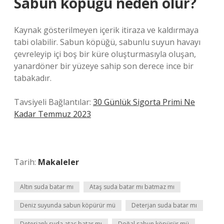
Sabun köpüğü neden olur?
Kaynak gösterilmeyen içerik itiraza ve kaldırmaya
tabi olabilir. Sabun köpüğü, sabunlu suyun havayı
çevreleyip içi boş bir küre oluşturmasıyla oluşan,
yanardöner bir yüzeye sahip son derece ince bir
tabakadır.
Tavsiyeli Bağlantılar:
30 Günlük Sigorta Primi Ne
Kadar Temmuz 2023
Tarih:
Makaleler
Altın suda batar mı
Ataş suda batar mı batmaz mı
Deniz suyunda sabun köpürür mü
Deterjan suda batar mı
Deterjanlı suda ataç batar mı
Doğal sabun köpürür mü