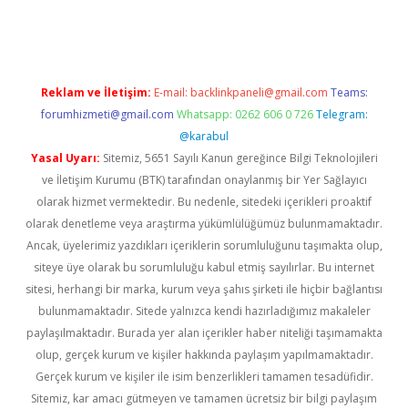
et yeni giriş adresi
betexper.xyz
Reklam ve İletişim:
E-mail:
backlinkpaneli@gmail.com
Teams:
forumhizmeti@gmail.com
Whatsapp: 0262 606 0 726
Telegram:
@karabul
Yasal Uyarı:
Sitemiz, 5651 Sayılı Kanun gereğince Bilgi Teknolojileri
ve İletişim Kurumu (BTK) tarafından onaylanmış bir Yer Sağlayıcı
olarak hizmet vermektedir. Bu nedenle, sitedeki içerikleri proaktif
olarak denetleme veya araştırma yükümlülüğümüz bulunmamaktadır.
Ancak, üyelerimiz yazdıkları içeriklerin sorumluluğunu taşımakta olup,
siteye üye olarak bu sorumluluğu kabul etmiş sayılırlar. Bu internet
sitesi, herhangi bir marka, kurum veya şahıs şirketi ile hiçbir bağlantısı
bulunmamaktadır. Sitede yalnızca kendi hazırladığımız makaleler
paylaşılmaktadır. Burada yer alan içerikler haber niteliği taşımamakta
olup, gerçek kurum ve kişiler hakkında paylaşım yapılmamaktadır.
Gerçek kurum ve kişiler ile isim benzerlikleri tamamen tesadüfidir.
Sitemiz, kar amacı gütmeyen ve tamamen ücretsiz bir bilgi paylaşım