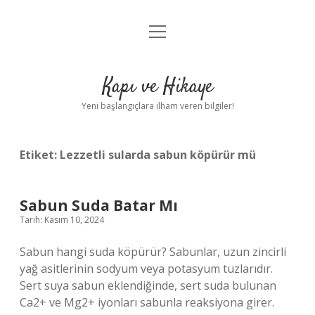
menüyü
Anasayfa
aç
Gizlilik Politikası
Kapı ve Hikaye
Yasal Uyarı
Yeni başlangıçlara ilham veren bilgiler!
Hakkımızda
Etiket:
Lezzetli sularda sabun köpürür mü
Sabun Suda Batar Mı
Tarih: Kasım 10, 2024
Sabun hangi suda köpürür? Sabunlar, uzun zincirli
yağ asitlerinin sodyum veya potasyum tuzlarıdır.
Sert suya sabun eklendiğinde, sert suda bulunan
Ca2+ ve Mg2+ iyonları sabunla reaksiyona girer.