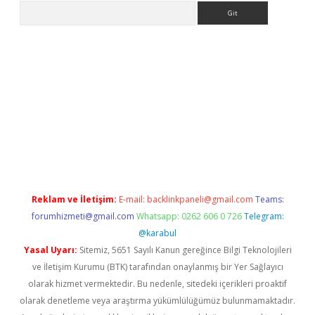
Arama
per.xyz
Reklam ve İletişim:
E-mail:
backlinkpaneli@gmail.com
Teams:
forumhizmeti@gmail.com
Whatsapp: 0262 606 0 726
Telegram:
@karabul
Yasal Uyarı:
Sitemiz, 5651 Sayılı Kanun gereğince Bilgi Teknolojileri
ve İletişim Kurumu (BTK) tarafından onaylanmış bir Yer Sağlayıcı
olarak hizmet vermektedir. Bu nedenle, sitedeki içerikleri proaktif
olarak denetleme veya araştırma yükümlülüğümüz bulunmamaktadır.