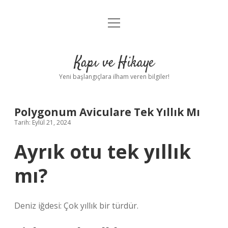
menüyü
Anasayfa
aç
Gizlilik Politikası
Kapı ve Hikaye
Yasal Uyarı
Yeni başlangıçlara ilham veren bilgiler!
Hakkımızda
Polygonum Aviculare Tek Yıllık Mı
Tarih: Eylül 21, 2024
Ayrık otu tek yıllık
mı?
Deniz iğdesi: Çok yıllık bir türdür.