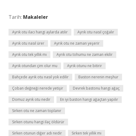
Tarih:
Makaleler
Ayrık otu ilacı hangi aylarda atılır
Ayrık otu nasıl çoğalır
Ayrık otu nasıl ürer
Ayrık otu ne zaman yeşerir
Ayrık otu tek yıllık mı
Ayrık otu tohumu ne zaman ekilir
Ayrık otundan çim olur mu
Ayrık otunu ne bitirir
Bahçede ayrık otu nasıl yok edilir
Baston nerenin meşhur
Çoban değneği nerede yetişir
Devrek bastonu hangi ağaç
Domuz ayrık otu nedir
En iyi baston hangi ağaçtan yapılır
Sirken otu ne zaman toplanır
Sirken otunu hangi ilaç öldürür
Sirken otunun diğer adı nedir
Sirken tek yıllık mı