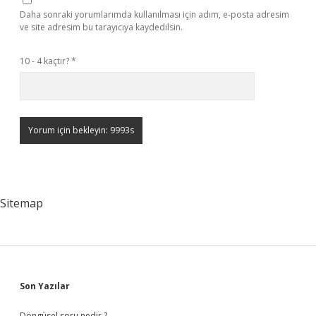
Daha sonraki yorumlarımda kullanılması için adım, e-posta adresim
ve site adresim bu tarayıcıya kaydedilsin.
10 - 4 kaçtır?
*
Sitemap
Sidebar
Son Yazılar
Döngüsel soru nedir ?