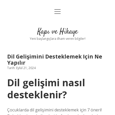
menüyü
Anasayfa
aç
Gizlilik Politikası
Kapı ve Hikaye
Yasal Uyarı
Yeni başlangıçlara ilham veren bilgiler!
Hakkımızda
Dil Gelişimini Desteklemek Için Ne
Yapılır
Tarih: Eylül 21, 2024
Dil gelişimi nasıl
desteklenir?
Çocuklarda dil gelişimini desteklemek için 7 öneri!